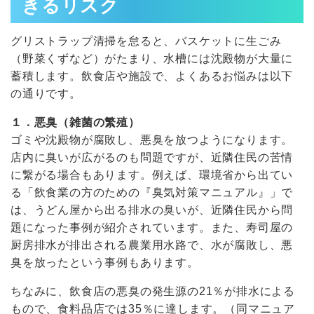
きるリスク
グリストラップ清掃を怠ると、バスケットに生ごみ
（野菜くずなど）がたまり、水槽には沈殿物が大量に
蓄積します。飲食店や施設で、よくあるお悩みは以下
の通りです。
１．悪臭（雑菌の繁殖）
ゴミや沈殿物が腐敗し、悪臭を放つようになります。
店内に臭いが広がるのも問題ですが、近隣住民の苦情
に繋がる場合もあります。例えば、環境省から出てい
る「飲食業の方のための『臭気対策マニュアル』」で
は、うどん屋から出る排水の臭いが、近隣住民から問
題になった事例が紹介されています。また、寿司屋の
厨房排水が排出される農業用水路で、水が腐敗し、悪
臭を放ったという事例もあります。
ちなみに、飲食店の悪臭の発生源の21％が排水による
もので、食料品店では35％に達します。（同マニュア