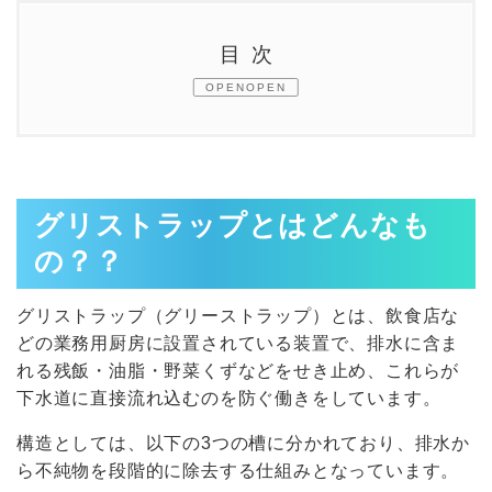
目次
OPEN
1.
グリストラップとはどんなもの？？
2.
グリストラップから悪臭が発生する原因
は？
グリストラップとはどんなも
の？？
3.
グリストラップからの悪臭によって生じ
るリスクとは？
グリストラップ（グリーストラップ）とは、飲食店な
どの業務用厨房に設置されている装置で、排水に含ま
4.
グリストラップの臭い対策
れる残飯・油脂・野菜くずなどをせき止め、これらが
下水道に直接流れ込むのを防ぐ働きをしています。
5.
適切かつ定期的に清掃し、清潔な状態を
維持する事に尽きる
構造としては、以下の3つの槽に分かれており、排水か
ら不純物を段階的に除去する仕組みとなっています。
6.
グリストラップ清掃を怠ると起きるリス