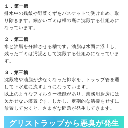
１．第一槽
ク
排水中の残飯や野菜くずをバスケットで受け止め、取
り除きます。細かいゴミは槽の底に沈殿する仕組みに
7.
グリストラップの臭い対策を業者へ頼む
なっています。
際のポイント
２．第二槽
8.
まとめ
水と油脂を分離させる槽です。油脂は水面に浮上し、
残ったゴミは汚泥として沈殿する仕組みになっていま
9.
環境システム社のグリストラップ清掃事
す。
例
３．第三槽
沈殿物や油脂が少なくなった排水を、トラップ管を通
10.
関連記事
して下水道に流すようになっています。
以上のようなフィルター機能があり、業務用厨房には
欠かせない装置です。しかし、定期的な清掃をせずに
放置しておくと、さまざな問題が発生してきます。
グリストラップから悪臭が発生