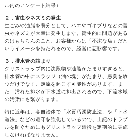
ル内のアンケート結果）
２．害虫やネズミの発生
生ごみや油脂を養分として、ハエやゴキブリなどの害
虫やネズミが大量に発生します。衛生的に問題がある
のはもちろんのこと、お客様からは「不潔な店」だと
いうイメージを持たれるので、経営に悪影響です。
３．排水管の詰まり
グリストラップ内に沈殿物や油脂がたまりすぎると、
排水管の中にスラッジ（油の塊）がたまり、悪臭を放
つだけでなく、逆流を起こす可能性があります。ま
た、汚れた排水が下水道に排出されるので、下流水域
の汚染にも繋がります。
特に近年は、各自治体で「水質汚濁防止法」や「下水
道法」などの遵守を強化しているので、上記のトラブ
ルを防ぐためにもグリストラップ清掃を定期的に実施
しなければなりません。