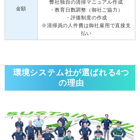
弊社独自の清掃マニュアル作成
金額
・教育日数調整（御社ご協力）
・評価制度の作成
※清掃員の人件費は御社雇用で直接支
払い
環境システム社が選ばれる4つ
の理由