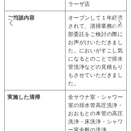
ウ
ラーザ店
ご相談内容
オープンして１年経過
ナ
されて、清掃業務の外
と
部委託をご検討の際に
方
お声がけいただきまし
適
た。においがすこし気
だ
になるとのことで排水
管洗浄などの見積もり
もさせていただきまし
な
た。
委
ル
実施した清掃
全サウナ室・シャワー
い
室の排水管高圧洗浄・
だ
おおもとの本管の高圧
洗浄・床洗浄・シャワ
ー室全般の洗浄