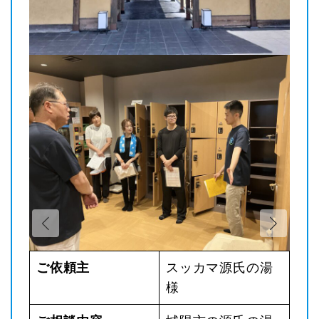
ご依頼主
スッカマ源氏の湯
ン様
様
ポ