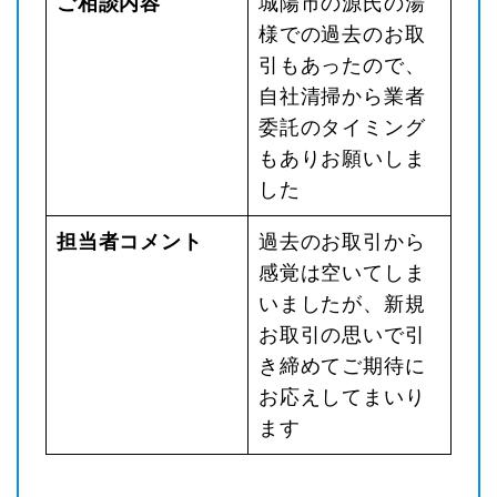
ご相談内容
城陽市の源氏の湯
評
様での過去のお取
店
引もあったので、
が
自社清掃から業者
ま
委託のタイミング
もありお願いしま
した
舗
で
担当者コメント
過去のお取引から
ジ
感覚は空いてしま
に
いましたが、新規
持
お取引の思いで引
こ
き締めてご期待に
お応えしてまいり
ます