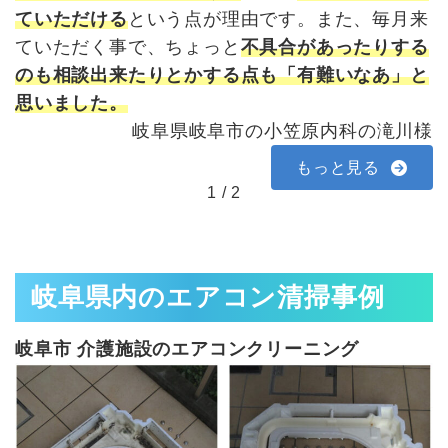
そ
ていただける
という点が理由です。また、毎月来
。
ていただく事で、ちょっと
不具合があったりする
て
のも相談出来たりとかする点も「有難いなあ」と
思いました。
じ
岐阜県岐阜市の小笠原内科の滝川様
様
もっと見る
1
/
2
岐阜県内のエアコン清掃事例
岐阜市 介護施設のエアコンクリーニング