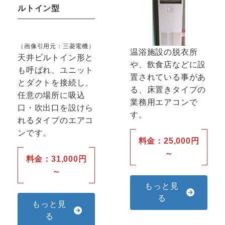
ルトイン型
（画像引用元：
三菱電機
）
温浴施設の脱衣所
天井ビルトイン形と
や、飲食店などに設
も呼ばれ、ユニット
置されている事があ
とダクトを接続し、
る、床置きタイプの
任意の場所に吸込
業務用エアコンで
口・吹出口を設けら
す。
れるタイプのエアコ
ンです。
料金：25,000円
～
料金：31,000円
～
もっと見
る
もっと見
る