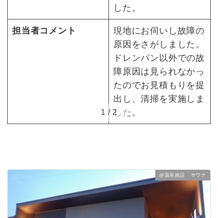
した。
と
担当者コメント
現地にお伺いし故障の
そ
原因をさがしました。
ドレンパン以外での故
障原因は見られなかっ
たのでお見積もりを提
出し、清掃を実施しま
した。
1
/
2
@温浴施設 サウナ