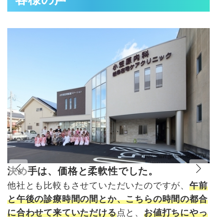
い
に
決め手は、価格と柔軟性でした。
用
他社とも比較もさせていただいたのですが、
午前
が
と午後の診療時間の間とか、こちらの時間の都合
な
に合わせて来ていただける
点と、
お値打ちにやっ