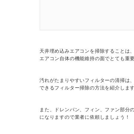
1.
フィルターを自分で 掃除する
2.
ドレンパン・フィン・ファン
天井埋め込みエアコンを掃除することは
3.
天井埋め込みエアコンは 掃
エアコン自体の機能維持の面でとても重
4.
天井埋め込みエアコン掃除 
汚れがたまりやすいフィルターの清掃は
できるフィルター掃除の方法を紹介しま
5.
業者を選ぶポイントは？
また、ドレンパン、フィン、ファン部分
になりますので業者に依頼しましょう！