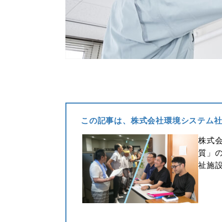
この記事は、
株式会社環境システム
株式
質」
祉施