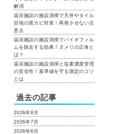
解消
温浴施設の施設清掃で天井やタイル
目地の黒カビ対策！再発させない注
意点
温浴施設の施設清掃でバイオフィル
ムを除去する効果！ヌメリの正体と
は？
温浴施設の施設清掃と塩素濃度管理
の安全性！基準値を守る測定のコツ
とは
過去の記事
2026年8月
2026年7月
2026年6月