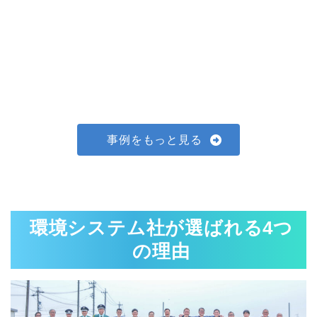
え
事例をもっと見る
環境システム社が選ばれる4つ
の理由