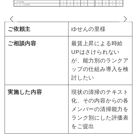
の
上
ご依頼主
ゆせんの里様
た
て
ご相談内容
最賃上昇による時給
UPはさけられない
が、能力別のランクア
や
ップの仕組み導入を検
示
討したい
出
関
実施した内容
現状の清掃のテキスト
た
化、その内容からの各
メンバーの清掃能力を
妥
ランク別にした評価表
昇
をご提出
結