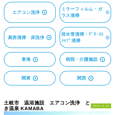
ミラーフィルム・ガ
エアコン洗浄
ラス清掃
排水管清掃・ｸﾞﾘｰｽﾄ
厨房清掃 床洗浄
ﾗｯﾌﾟ清掃
東海
病院・介護施設
関東
関西
土岐市 温浴施設 エアコン洗浄 と
2025.10.16
き温泉 KAMABA