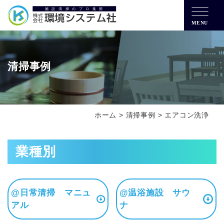
MENU
清掃事例
ホーム
>
清掃事例
>
エアコン洗浄
業種別
@日常清掃 マニュ
@温浴施設 サウ
アル
ナ