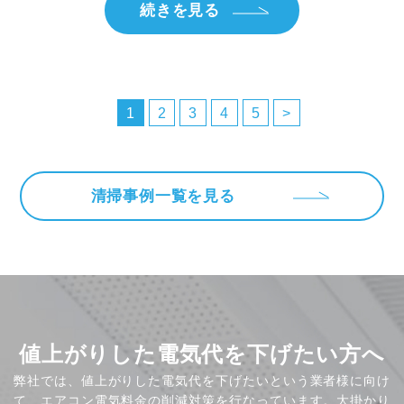
続きを見る
投
稿
1
2
3
4
5
>
の
ペ
ー
清掃事例一覧を見る
ジ
送
り
値上がりした電気代を下げたい方へ
弊社では、値上がりした電気代を下げたいという業者様に向け
て、エアコン電気料金の削減対策を行なっています。大掛かり