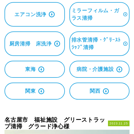
ミラーフィルム・ガ
エアコン洗浄
ラス清掃
排水管清掃・ｸﾞﾘｰｽﾄ
厨房清掃 床洗浄
ﾗｯﾌﾟ清掃
東海
病院・介護施設
関東
関西
名古屋市 福祉施設 グリーストラッ
2023.11.25
プ清掃 グラード浄心様