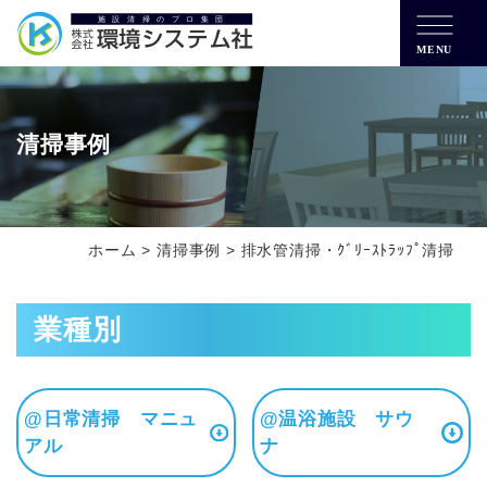
MENU
清掃事例
ホーム
>
清掃事例
>
排水管清掃・ｸﾞﾘｰｽﾄﾗｯﾌﾟ清掃
業種別
@日常清掃 マニュ
@温浴施設 サウ
アル
ナ