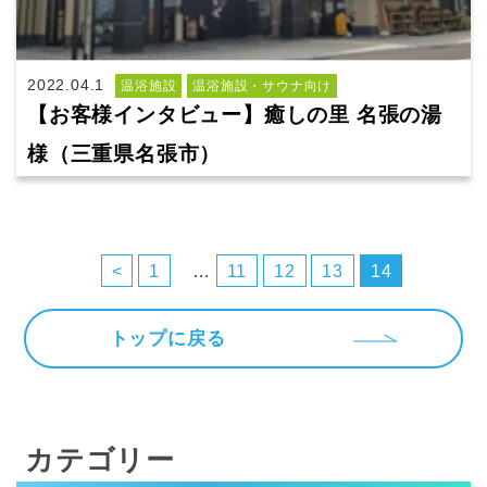
2022.04.1
温浴施設
温浴施設・サウナ向け
【お客様インタビュー】癒しの里 名張の湯
様（三重県名張市）
投
稿
<
1
…
11
12
13
14
の
ペ
トップに戻る
ー
ジ
送
カテゴリー
り