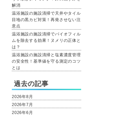
解消
温浴施設の施設清掃で天井やタイル
目地の黒カビ対策！再発させない注
意点
温浴施設の施設清掃でバイオフィル
ムを除去する効果！ヌメリの正体と
は？
温浴施設の施設清掃と塩素濃度管理
の安全性！基準値を守る測定のコツ
とは
過去の記事
2026年8月
2026年7月
2026年6月