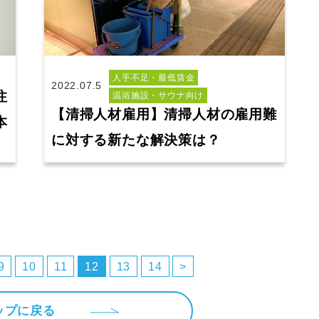
人手不足・最低賃金
2022.07.5
注
温浴施設・サウナ向け
【清掃人材雇用】清掃人材の雇用難
本
に対する新たな解決策は？
9
10
11
12
13
14
>
ップに戻る