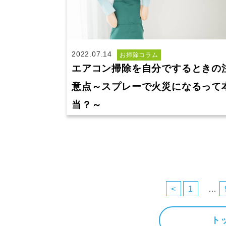
2022.07.14
お掃除コラム
エアコン掃除を自分でするときの
意点～スプレーで火災になるって
当？～
投
稿
<
1
…
の
ペ
ト