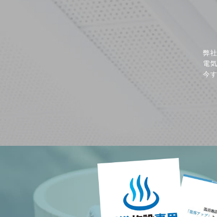
弊
電
今