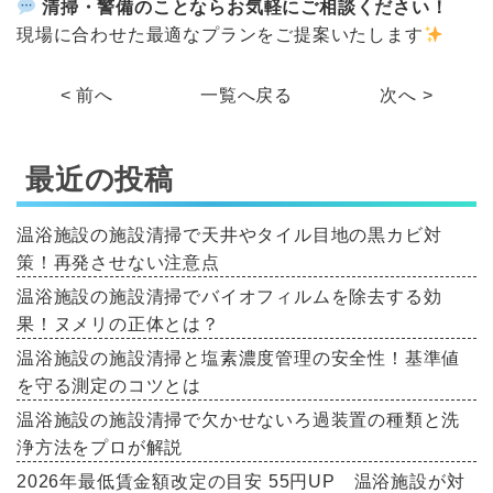
清掃・警備のことならお気軽にご相談ください！
現場に合わせた最適なプランをご提案いたします
< 前へ
一覧へ戻る
次へ >
最近の投稿
温浴施設の施設清掃で天井やタイル目地の黒カビ対
策！再発させない注意点
温浴施設の施設清掃でバイオフィルムを除去する効
果！ヌメリの正体とは？
温浴施設の施設清掃と塩素濃度管理の安全性！基準値
を守る測定のコツとは
温浴施設の施設清掃で欠かせないろ過装置の種類と洗
浄方法をプロが解説
2026年最低賃金額改定の目安 55円UP 温浴施設が対