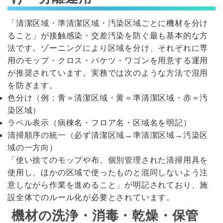
「清潔区域・準清潔区域・汚染区域ごとに機材を分け
ること」が接触感染・交差汚染を防ぐ最も基本的な方
法です。ゾーニングにより区域を分け、それぞれに専
用のモップ・クロス・バケツ・ワゴンを用意する運用
が推奨されています。実務では次のような方法で混用
を防ぎます。
色分け（例：青＝清潔区域・黄＝準清潔区域・赤＝汚
染区域）
ラベル表示（病棟名・フロア名・区域名を明記）
清掃順序の統一（必ず清潔区域→準清潔区域→汚染区
域の一方向）
「使い捨てのモップや布、個別管理された清掃用具を
使用し、ほかの区域で使ったものと混同しないよう注
意しながら作業を進めること」が明記されており、施
設全体でのルール化が必要とされています。
機材の洗浄・消毒・乾燥・保管