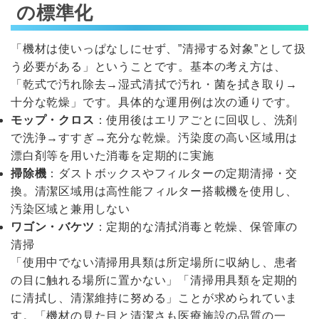
の標準化
「機材は使いっぱなしにせず、”清掃する対象”として扱
う必要がある」ということです。基本の考え方は、
「乾式で汚れ除去→湿式清拭で汚れ・菌を拭き取り→
十分な乾燥」です。具体的な運用例は次の通りです。
モップ・クロス
：使用後はエリアごとに回収し、洗剤
で洗浄→すすぎ→充分な乾燥。汚染度の高い区域用は
漂白剤等を用いた消毒を定期的に実施
掃除機
：ダストボックスやフィルターの定期清掃・交
換。清潔区域用は高性能フィルター搭載機を使用し、
汚染区域と兼用しない
ワゴン・バケツ
：定期的な清拭消毒と乾燥、保管庫の
清掃
「使用中でない清掃用具類は所定場所に収納し、患者
の目に触れる場所に置かない」「清掃用具類を定期的
に清拭し、清潔維持に努める」ことが求められていま
す。「機材の見た目と清潔さも医療施設の品質の一