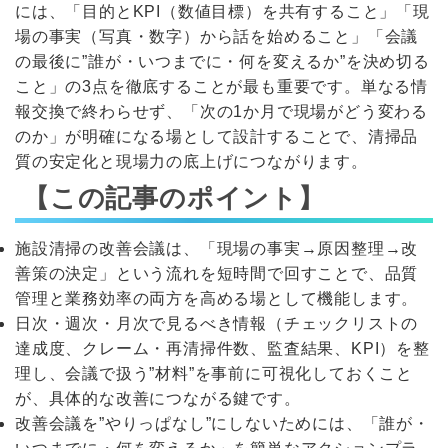
には、「目的とKPI（数値目標）を共有すること」「現
場の事実（写真・数字）から話を始めること」「会議
の最後に”誰が・いつまでに・何を変えるか”を決め切る
こと」の3点を徹底することが最も重要です。単なる情
報交換で終わらせず、「次の1か月で現場がどう変わる
のか」が明確になる場として設計することで、清掃品
質の安定化と現場力の底上げにつながります。
【この記事のポイント】
施設清掃の改善会議は、「現場の事実→原因整理→改
善策の決定」という流れを短時間で回すことで、品質
管理と業務効率の両方を高める場として機能します。
日次・週次・月次で見るべき情報（チェックリストの
達成度、クレーム・再清掃件数、監査結果、KPI）を整
理し、会議で扱う”材料”を事前に可視化しておくこと
が、具体的な改善につながる鍵です。
改善会議を”やりっぱなし”にしないためには、「誰が・