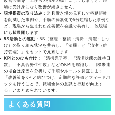
改善会議を「上からの指示の場」にしてしまうと、現
場は受け身になり改善が続きません。
現場提案の取り込み
：道具置き場の見直しで移動距離
を削減した事例や、手順の簡素化で5分短縮した事例な
ど、現場から生まれた改善策を会議で共有し、他現場
にも横展開します
5S活動との連動
：5S（整理・整頓・清掃・清潔・しつ
け）の取り組み状況を共有し、「清掃」と「清潔（維
持管理）」をセットで見直します
KPIとのひも付け
：「清掃完了率」「清潔状態の維持日
数」「不具合発生件数」などのKPIを確認し、目標未達
の場合は原因を分析して手順やルールを見直します
「改善策をKPIと結びつけ、定期的な評価とフィードバ
ックを行うことで、職場全体の意識と行動が向上す
る」とまとめられています。
よくある質問