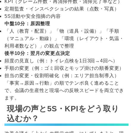
KPI（クレーム件数・再清掃件数・清掃完了率など）
定期監査・インスペクションの結果（点数・写真）
5S活動や安全指摘の内容
中盤10分：原因整理
「人（教育・配置）」「物（道具・設備）」「手順
（マニュアル・動線）」「環境（レイアウト・気温・
利用者数など）」の観点で整理
後半10分：翌月の変更点決定
頻度の見直し（例：トイレ点検を1日3回→4回へ）
手順の変更（例：ゴミ回収とモップ掛けの順番変更）
担当の変更・役割明確化（例：エリア担当制導入）
「事実→原因→行動」の順でテンポ良く進めること
で、会議の生産性と現場への反映スピードを両立でき
ます。
現場の声と5S・KPIをどう取り
込むか？