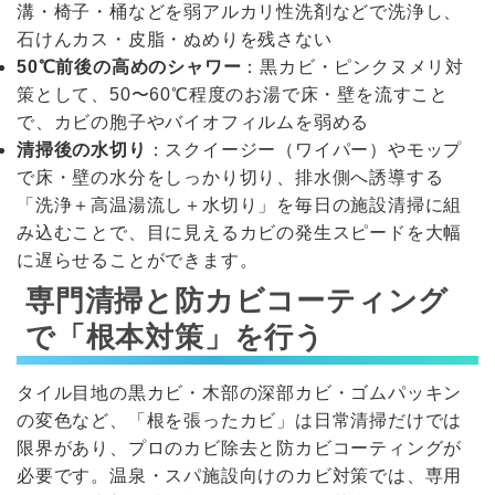
溝・椅子・桶などを弱アルカリ性洗剤などで洗浄し、
石けんカス・皮脂・ぬめりを残さない
50℃前後の高めのシャワー
：黒カビ・ピンクヌメリ対
策として、50〜60℃程度のお湯で床・壁を流すこと
で、カビの胞子やバイオフィルムを弱める
清掃後の水切り
：スクイージー（ワイパー）やモップ
で床・壁の水分をしっかり切り、排水側へ誘導する
「洗浄＋高温湯流し＋水切り」を毎日の施設清掃に組
み込むことで、目に見えるカビの発生スピードを大幅
に遅らせることができます。
専門清掃と防カビコーティング
で「根本対策」を行う
タイル目地の黒カビ・木部の深部カビ・ゴムパッキン
の変色など、「根を張ったカビ」は日常清掃だけでは
限界があり、プロのカビ除去と防カビコーティングが
必要です。温泉・スパ施設向けのカビ対策では、専用