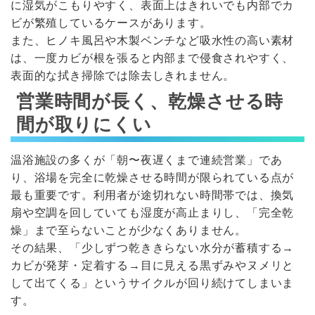
に湿気がこもりやすく、表面上はきれいでも内部でカ
ビが繁殖しているケースがあります。
また、ヒノキ風呂や木製ベンチなど吸水性の高い素材
は、一度カビが根を張ると内部まで侵食されやすく、
表面的な拭き掃除では除去しきれません。
営業時間が長く、乾燥させる時
間が取りにくい
温浴施設の多くが「朝〜夜遅くまで連続営業」であ
り、浴場を完全に乾燥させる時間が限られている点が
最も重要です。利用者が途切れない時間帯では、換気
扇や空調を回していても湿度が高止まりし、「完全乾
燥」まで至らないことが少なくありません。
その結果、「少しずつ乾ききらない水分が蓄積する→
カビが発芽・定着する→目に見える黒ずみやヌメリと
して出てくる」というサイクルが回り続けてしまいま
す。