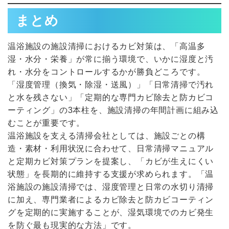
まとめ
温浴施設の施設清掃におけるカビ対策は、「高温多
湿・水分・栄養」が常に揃う環境で、いかに湿度と汚
れ・水分をコントロールするかが勝負どころです。
「湿度管理（換気・除湿・送風）」「日常清掃で汚れ
と水を残さない」「定期的な専門カビ除去と防カビコ
ーティング」の3本柱を、施設清掃の年間計画に組み込
むことが重要です。
温浴施設を支える清掃会社としては、施設ごとの構
造・素材・利用状況に合わせて、日常清掃マニュアル
と定期カビ対策プランを提案し、「カビが生えにくい
状態」を長期的に維持する支援が求められます。「温
浴施設の施設清掃では、湿度管理と日常の水切り清掃
に加え、専門業者によるカビ除去と防カビコーティン
グを定期的に実施することが、湿気環境でのカビ発生
を防ぐ最も現実的な方法」です。