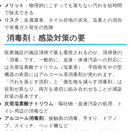
メリット
：物理的にこすっても落ちない汚れを短時間
で除去できる
リスク
：金属腐食、タイル目地の劣化、塩素との混合
で有毒ガス発生の危険
消毒剤：感染対策の要
医療施設の施設清掃で最も重視されるのが、清掃後の
「消毒」です。一般的に、血液・体液汚染への対応に
は次亜塩素酸ナトリウム（塩素系）、手指衛生や小型
機器の表面にはアルコール系消毒剤が使われます。
「汚れを落とす洗剤」と「微生物を減らす消毒剤」は
役割が異なり、両方を適切に組み合わせることが感染
対策の基本です。
次亜塩素酸ナトリウム
：嘔吐物・血液汚染の処理、ト
イレ周辺の消毒など
アルコール消毒剤
：接触面の消毒、手すり、ドアノ
ブ、スイッチ、ベッド柵など