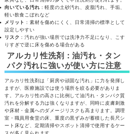
向いている汚れ
：軽度の土砂汚れ、皮脂汚れ、手垢、
軽い飲食こぼれなど
メリット
：素材を傷めにくく、日常清掃の標準として
設定しやすい
リスク
：汚れが強い場所では洗浄力不足になり、こす
りすぎで逆に床を傷める場合がある
アルカリ性洗剤：油汚れ・タン
パク汚れに強いが使い方に注意
アルカリ性洗剤は「厨房や頑固な汚れ」に力を発揮し
ますが、医療施設では使う場所を絞る必要がありま
す。アルカリ性の高さに比例して油汚れ・タンパク質
汚れを分解する力は強くなりますが、同時に皮膚刺激
や床材・金属へのダメージリスクも高まります。調理
室・職員用食堂の床、重度の黒ずみが蓄積した長尺シ
ート床など、定期清掃やスポット清掃で使用するケー
スが多く見られます。