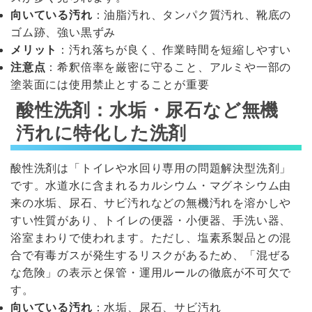
向いている汚れ
：油脂汚れ、タンパク質汚れ、靴底の
ゴム跡、強い黒ずみ
メリット
：汚れ落ちが良く、作業時間を短縮しやすい
注意点
：希釈倍率を厳密に守ること、アルミや一部の
塗装面には使用禁止とすることが重要
酸性洗剤：水垢・尿石など無機
汚れに特化した洗剤
酸性洗剤は「トイレや水回り専用の問題解決型洗剤」
です。水道水に含まれるカルシウム・マグネシウム由
来の水垢、尿石、サビ汚れなどの無機汚れを溶かしや
すい性質があり、トイレの便器・小便器、手洗い器、
浴室まわりで使われます。ただし、塩素系製品との混
合で有毒ガスが発生するリスクがあるため、「混ぜる
な危険」の表示と保管・運用ルールの徹底が不可欠で
す。
向いている汚れ
：水垢、尿石、サビ汚れ