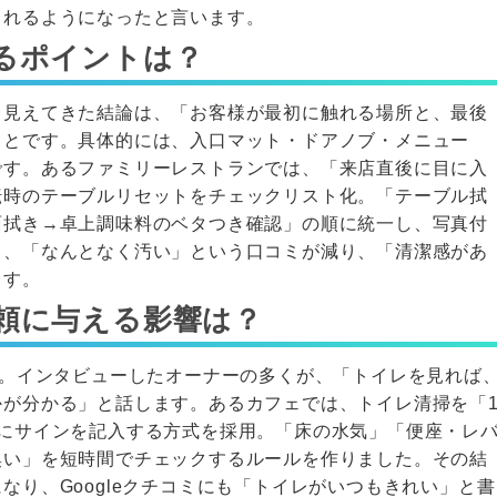
られるようになったと言います。
るポイントは？
ら見えてきた結論は、「お客様が最初に触れる場所と、最後
ことです。具体的には、入口マット・ドアノブ・メニュー
です。あるファミリーレストランでは、「来店直後に目に入
転時のテーブルリセットをチェックリスト化。「テーブル拭
面拭き→卓上調味料のベタつき確認」の順に統一し、写真付
り、「なんとなく汚い」という口コミが減り、「清潔感があ
ます。
頼に与える影響は？
す。インタビューしたオーナーの多くが、「トイレを見れば
かが分かる」と話します。あるカフェでは、トイレ清掃を「
とにサインを記入する方式を採用。「床の水気」「便座・レ
臭い」を短時間でチェックするルールを作りました。その結
なり、Googleクチコミにも「トイレがいつもきれい」と書