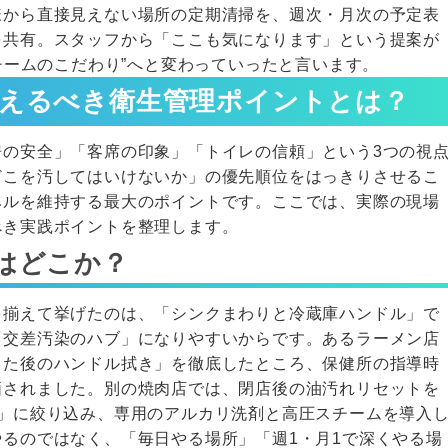
様から直接見えない場所の定期清掃を、週次・月次の予定表
を共有。スタッフから「ここも気になります」という提案が
”チームのこだわり”へと変わっていったと言います。
さえるべき衛生管理ポイントとは？
房の安全」「客席の印象」「トイレの信頼」という3つの視
どこを汚してはいけないか」の優先順位をはっきりさせるこ
ベルを維持する最大のポイントです。ここでは、実際の現場
べき実践ポイントを整理します。
はどこか？
を揃えて挙げたのは、「シンクまわりと冷蔵庫ハンドル」で
「交差汚染のハブ」になりやすいからです。あるラーメン店
った後のハンドル拭き」を徹底したところ、保健所の指導時
価されました。別の焼肉店では、閉店後の油汚れリセットを
ト」に絞り込み、専用のアルカリ洗剤と高圧スチームを導入
るのではなく、「毎日やる場所」「週1・月1で深くやる場