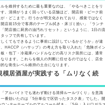
ベルを維持するために最も重要なのは、「やるべきことをリ
です。清掃がうまく回っている店舗ほど、開店前・ピーク前
誰が・どこまで」行うかが明文化されており、感覚ではなく
開店前15分で客席のテーブル拭き・床ゴミ拾い」「ランチ
」「閉店後に厨房の油汚れリセット」というように、1日の
スタッフで共有しています。
忙しくてもできるように事前に設計しているかどうか」が違
、HACCP（ハサップ）の考え方を取り入れた「危険ポイ
な板・包丁・冷蔵庫ハンドルなどの高リスク箇所には、通常
になります。これらを個人の判断に任せるのではなく、店全
期的な衛生レベル維持の土台になります。
規模居酒屋が実践する「ムリなく続
、「アルバイトでも迷わず動ける清掃ルールづくり」を意識
、一番効いたのは「5分単位で区切ったタスク表」でした。
カウンターテーブルのアルコール拭き」「5分：入り口ガラ