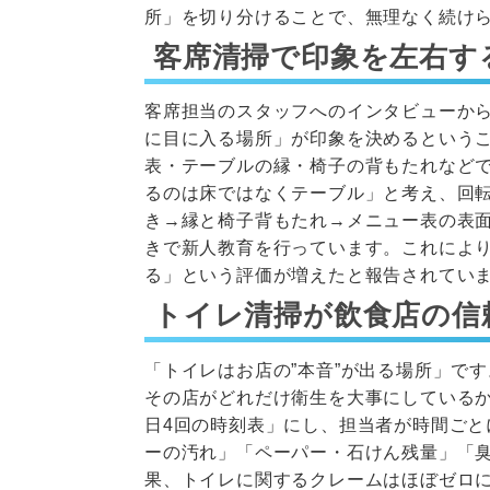
所」を切り分けることで、無理なく続け
客席清掃で印象を左右す
客席担当のスタッフへのインタビューか
に目に入る場所」が印象を決めるという
表・テーブルの縁・椅子の背もたれなど
るのは床ではなくテーブル」と考え、回
き→縁と椅子背もたれ→メニュー表の表
きで新人教育を行っています。これによ
る」という評価が増えたと報告されてい
トイレ清掃が飲食店の信
「トイレはお店の”本音”が出る場所」で
その店がどれだけ衛生を大事にしている
日4回の時刻表」にし、担当者が時間ご
ーの汚れ」「ペーパー・石けん残量」「
果、トイレに関するクレームはほぼゼロに