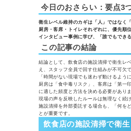
今日のおさらい：要点3
衛生レベル維持のカギは「人」ではなく
厨房・客席・トイレそれぞれに、優先順
インタビュー事例に学び、「誰でもでき
この記事の結論
結論として、飲食店の施設清掃で衛生レ
え、スタッフ全員で回す仕組みが不可欠
「時間がない現場でも迷わず動けるよう
厨房は「食中毒リスク」、客席は「第一
に適した頻度と方法を決める必要があり
現場の声を反映したルールは無理なく続
施設清掃を外部委託する場合も、「何を
とが重要です。
飲食店の施設清掃で衛生