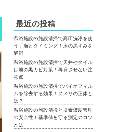
最近の投稿
温浴施設の施設清掃で高圧洗浄を使
う手順とタイミング！床の黒ずみを
解消
温浴施設の施設清掃で天井やタイル
目地の黒カビ対策！再発させない注
意点
温浴施設の施設清掃でバイオフィル
ムを除去する効果！ヌメリの正体と
は？
温浴施設の施設清掃と塩素濃度管理
の安全性！基準値を守る測定のコツ
とは