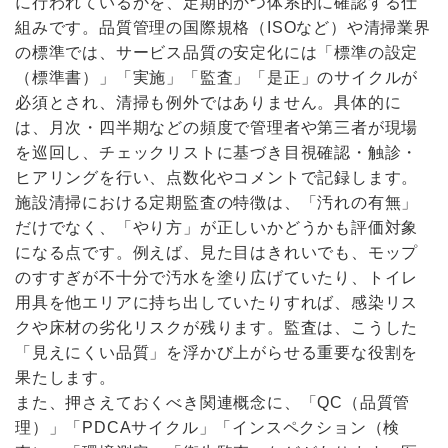
に行われているかを、定期的かつ体系的に確認する仕
組みです。品質管理の国際規格（ISOなど）や清掃業界
の標準では、サービス品質の安定化には「標準の設定
（標準書）」「実施」「監査」「是正」のサイクルが
必須とされ、清掃も例外ではありません。具体的に
は、月次・四半期などの頻度で管理者や第三者が現場
を巡回し、チェックリストに基づき目視確認・触診・
ヒアリングを行い、点数化やコメントで記録します。
施設清掃における定期監査の特徴は、「汚れの有無」
だけでなく、「やり方」が正しいかどうかも評価対象
になる点です。例えば、見た目はきれいでも、モップ
のすすぎが不十分で汚水を塗り広げていたり、トイレ
用具を他エリアに持ち出していたりすれば、感染リス
クや床材の劣化リスクが残ります。監査は、こうした
「見えにくい品質」を浮かび上がらせる重要な役割を
果たします。
また、押さえておくべき関連概念に、「QC（品質管
理）」「PDCAサイクル」「インスペクション（検