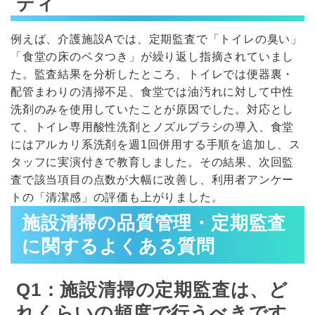
ディ
例えば、介護施設Aでは、定期監査で「トイレの臭い」
「食堂の床のベタつき」が繰り返し指摘されていまし
た。監査結果を分析したところ、トイレでは便器裏・
配管まわりの清掃不足、食堂では油汚れに対して中性
洗剤のみを使用していたことが原因でした。対応とし
て、トイレ専用酸性洗剤とノズルブラシの導入、食堂
にはアルカリ系洗剤を週1回併用する手順を追加し、ス
タッフに実演付きで教育しました。その結果、次回監
査で該当項目の点数が大幅に改善し、利用者アンケー
トの「清潔感」の評価も上がりました。
施設清掃の品質管理・定期監査
に関するよくある質問
Q1：施設清掃の定期監査は、ど
れくらいの頻度で行うべきです