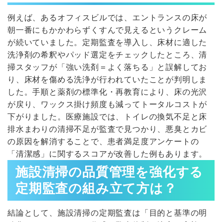
例えば、あるオフィスビルでは、エントランスの床が
朝一番にもかかわらずくすんで見えるというクレーム
が続いていました。定期監査を導入し、床材に適した
洗浄剤の希釈やパッド選定をチェックしたところ、清
掃スタッフが「強い洗剤＝よく落ちる」と誤解してお
り、床材を傷める洗浄が行われていたことが判明しま
した。手順と薬剤の標準化・再教育により、床の光沢
が戻り、ワックス掛け頻度も減ってトータルコストが
下がりました。医療施設では、トイレの換気不足と床
排水まわりの清掃不足が監査で見つかり、悪臭とカビ
の原因を解消することで、患者満足度アンケートの
「清潔感」に関するスコアが改善した例もあります。
施設清掃の品質管理を強化する
定期監査の組み立て方は？
結論として、施設清掃の定期監査は「目的と基準の明