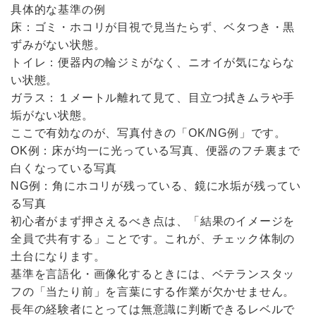
具体的な基準の例
床：ゴミ・ホコリが目視で見当たらず、ベタつき・黒
ずみがない状態。
トイレ：便器内の輪ジミがなく、ニオイが気にならな
い状態。
ガラス：１メートル離れて見て、目立つ拭きムラや手
垢がない状態。
ここで有効なのが、写真付きの「OK/NG例」です。
OK例：床が均一に光っている写真、便器のフチ裏まで
白くなっている写真
NG例：角にホコリが残っている、鏡に水垢が残ってい
る写真
初心者がまず押さえるべき点は、「結果のイメージを
全員で共有する」ことです。これが、チェック体制の
土台になります。
基準を言語化・画像化するときには、ベテランスタッ
フの「当たり前」を言葉にする作業が欠かせません。
長年の経験者にとっては無意識に判断できるレベルで