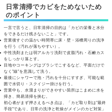
日常清掃でカビをためないため
のポイント
一言で言うと、日常清掃の目的は「カビの栄養と水分
をできるだけ残さないこと」です。
営業後すぐの温かい時間帯に床・壁・浴槽周りの洗浄
を行う（汚れが落ちやすい）。
中性洗剤または弱アルカリ洗剤で皮脂汚れ・石鹸カス
をしっかり落とす。
目地やコーキングはブラシでこするなど、平面だけで
なく”線”を意識して洗う。
最後にシャワーで泡・汚れを十分にすすぎ、可能な範
囲で水切り・スクイジー掛けを行う。
営業中も、水溜まりができやすい箇所はこまめに水を
掃き、簡易清掃を挟む。
初心者がまず押さえるべき点は、「カビ取り剤は”最終
手段”であり、日常の洗浄と乾燥がメインのカビ対策」