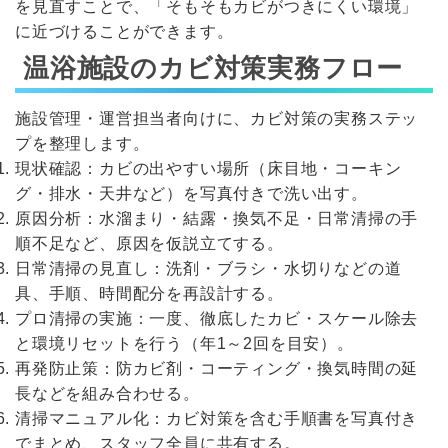
を見直すことで、「そもそもカビがつきにくい環境」
に近づけることができます。
温浴施設のカビ対策実務フロー
施設管理・運営担当者向けに、カビ対策の実務ステッ
プを整理します。
現状確認：カビの出やすい場所（床目地・コーキン
グ・排水・天井など）を写真付きで洗い出す。
原因分析：水溜まり・結露・換気不足・日常清掃の手
順不足など、原因を仮説立てする。
日常清掃の見直し：洗剤・ブラシ・水切りなどの道
具、手順、時間配分を再設計する。
プロ清掃の実施：一度、徹底したカビ・スケール除去
と環境リセットを行う（年1～2回を目安）。
再発防止策：防カビ剤・コーティング・換気時間の延
長などを組み合わせる。
清掃マニュアル化：カビ対策を含む手順書を写真付き
でまとめ、スタッフ全員に共有する。