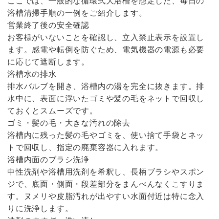
ここでは、一般的な循環式大浴槽を想定した、毎日の
浴槽清掃手順の一例をご紹介します。
営業終了後の安全確認
お客様がいないことを確認し、立入禁止表示を設置し
ます。感電や転倒を防ぐため、電気機器の電源も必要
に応じて遮断します。
浴槽水の排水
排水バルブを開き、浴槽内の湯を完全に抜きます。排
水中に、表面に浮いたゴミや髪の毛をネットで回収し
ておくとスムーズです。
ゴミ・髪の毛・大きな汚れの除去
浴槽内に残った髪の毛やゴミを、使い捨て手袋とネッ
トで回収し、指定の廃棄容器に入れます。
浴槽内面のブラシ洗浄
中性洗剤や浴槽用洗剤を希釈し、長柄ブラシやスポン
ジで、底面・側面・段差部分をまんべんなくこすりま
す。ヌメリや皮脂汚れが出やすい水面付近は特に念入
りに洗浄します。