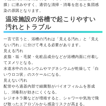
膜）に潜みやすく、適切な清掃・消毒を怠ると集団感
染の原因となります。
温浴施設の浴槽で起こりやすい
汚れとトラブル
一言で言うと、浴槽の汚れは「見える汚れ」と「見え
ない汚れ」に分けて考える必要があります。
見える汚れ
皮脂・垢・毛髪・化粧品成分などが浴槽内面に付着し
てヌメリとなる。
水道水中のカルシウムやマグネシウムが乾燥して「白
いウロコ状」のスケールになる。
見えない汚れ
配管やろ過器内部で細菌類がバイオフィルムを形成
し、消毒剤が効きにくくなる。
レジオネラ菌などが増殖すると、シャワーや気泡で飛
び散ったエアロゾルから感染リスクが高まる。