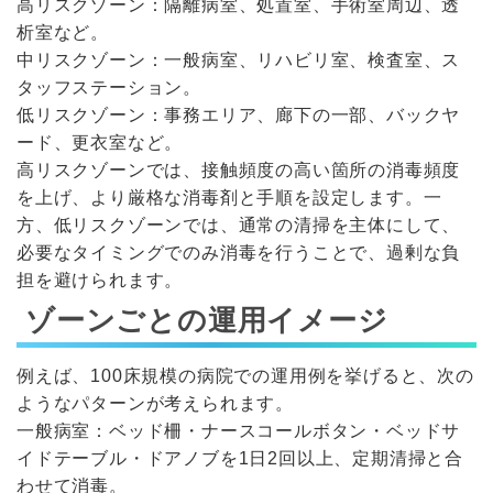
高リスクゾーン：隔離病室、処置室、手術室周辺、透
析室など。
中リスクゾーン：一般病室、リハビリ室、検査室、ス
タッフステーション。
低リスクゾーン：事務エリア、廊下の一部、バックヤ
ード、更衣室など。
高リスクゾーンでは、接触頻度の高い箇所の消毒頻度
を上げ、より厳格な消毒剤と手順を設定します。一
方、低リスクゾーンでは、通常の清掃を主体にして、
必要なタイミングでのみ消毒を行うことで、過剰な負
担を避けられます。
ゾーンごとの運用イメージ
例えば、100床規模の病院での運用例を挙げると、次の
ようなパターンが考えられます。
一般病室：ベッド柵・ナースコールボタン・ベッドサ
イドテーブル・ドアノブを1日2回以上、定期清掃と合
わせて消毒。