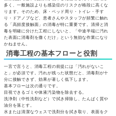
多く、一般施設よりも感染症のリスクが格段に高くな
ります。そのため、床・ベッド周り・トイレ・手す
り・ドアノブなど、患者さんやスタッフが頻繁に触れ
る「高頻度接触面」の消毒が特に重要です。清掃と消
毒を明確に分けた工程にしないと、「中途半端に汚れ
た表面に消毒剤を撒くだけ」という無効な作業になり
かねません。
消毒工程の基本フローと役割
一言で言うと、消毒工程の前提には「汚れがないこ
と」が必須です。汚れが残った状態だと、消毒剤が十
分に接触できず、効果が著しく低下します。
基本フローは次の通りです。
目視できるゴミや体液汚染物を除去する。
洗浄剤（中性洗剤など）で拭き掃除し、たんぱく質や
油分を落とす。
水または清潔なウェスで洗剤分を拭き取り、表面をク