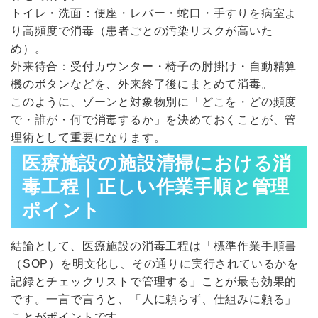
トイレ・洗面：便座・レバー・蛇口・手すりを病室よ
り高頻度で消毒（患者ごとの汚染リスクが高いた
め）。
外来待合：受付カウンター・椅子の肘掛け・自動精算
機のボタンなどを、外来終了後にまとめて消毒。
このように、ゾーンと対象物別に「どこを・どの頻度
で・誰が・何で消毒するか」を決めておくことが、管
理術として重要になります。
医療施設の施設清掃における消
毒工程｜正しい作業手順と管理
ポイント
結論として、医療施設の消毒工程は「標準作業手順書
（SOP）を明文化し、その通りに実行されているかを
記録とチェックリストで管理する」ことが最も効果的
です。一言で言うと、「人に頼らず、仕組みに頼る」
ことがポイントです。