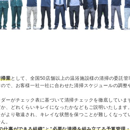
清掃業
として、全国50店舗以上の温浴施設様の清掃の委託
すので、お客様一社一社に合わせた清掃スケジュールの調整
ーダーがチェック表に基づいて清掃チェックを徹底していま
だか、どれくらいキレイになったかなどもご説明いたします
務がより敬遠され、キレイな状態を保つことが難しくなって
せん。
の仕事ができる組織”
と
“必要な清掃を組み立てる予算管理・