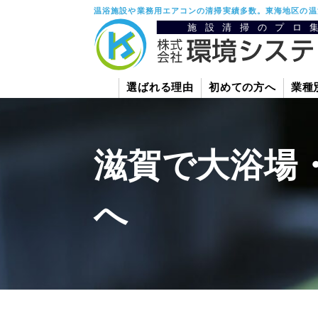
温浴施設や業務用エアコンの清掃実績多数。東海地区の温
選ばれる理由
初めての方へ
業種
滋賀で大浴場
へ