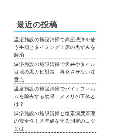
最近の投稿
温浴施設の施設清掃で高圧洗浄を使
う手順とタイミング！床の黒ずみを
解消
温浴施設の施設清掃で天井やタイル
目地の黒カビ対策！再発させない注
意点
温浴施設の施設清掃でバイオフィル
ムを除去する効果！ヌメリの正体と
は？
温浴施設の施設清掃と塩素濃度管理
の安全性！基準値を守る測定のコツ
とは