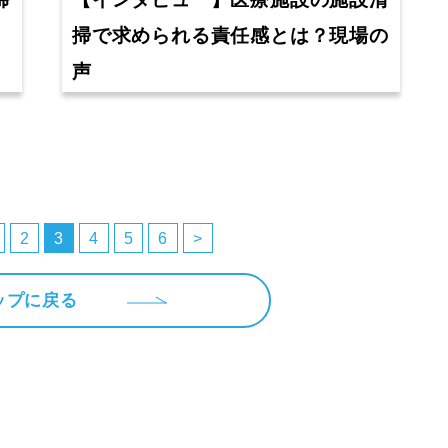
掃
【インタビュー】医療施設の施設清
掃で求められる責任感とは？現場の
声
2
3
4
5
6
>
ップに戻る