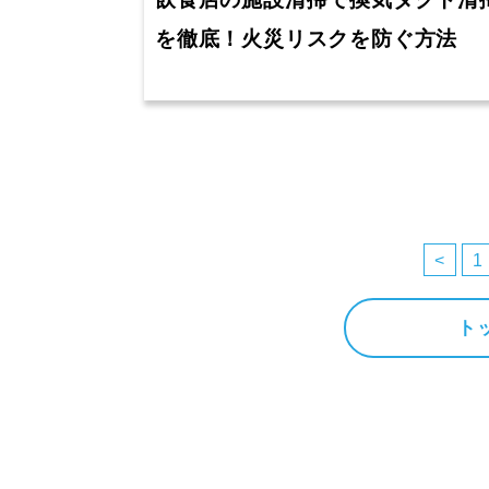
飲食店の施設清掃で換気ダクト清
を徹底！火災リスクを防ぐ方法
投
稿
<
1
の
ペ
ト
ー
ジ
送
り