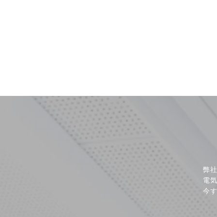
弊
電
今