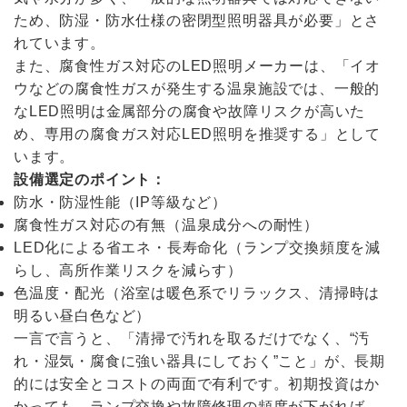
ため、防湿・防水仕様の密閉型照明器具が必要」とさ
れています。
また、腐食性ガス対応のLED照明メーカーは、「イオ
ウなどの腐食性ガスが発生する温泉施設では、一般的
なLED照明は金属部分の腐食や故障リスクが高いた
め、専用の腐食ガス対応LED照明を推奨する」として
います。
設備選定のポイント：
防水・防湿性能（IP等級など）
腐食性ガス対応の有無（温泉成分への耐性）
LED化による省エネ・長寿命化（ランプ交換頻度を減
らし、高所作業リスクを減らす）
色温度・配光（浴室は暖色系でリラックス、清掃時は
明るい昼白色など）
一言で言うと、「清掃で汚れを取るだけでなく、“汚
れ・湿気・腐食に強い器具にしておく”こと」が、長期
的には安全とコストの両面で有利です。初期投資はか
かっても、ランプ交換や故障修理の頻度が下がれば、