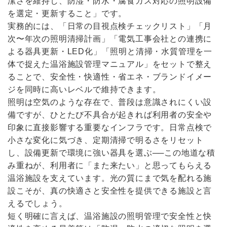
潔さを維持し、防湿・防水・腐食ガス対応の照明設備
を選定・更新すること」です。
実務的には、「日常の目視点検チェックリスト」「月
次〜年次の照明清掃計画」「電気工事会社との連携に
よる器具更新・LED化」「照明と清掃・水質管理を一
体で捉えた温浴施設管理マニュアル」をセットで整え
ることで、安全性・快適性・省エネ・ブランドイメー
ジを同時に高いレベルで維持できます。
照明は空気のような存在で、普段は意識されにくい設
備ですが、ひとたび不具合が起きれば利用者の安全や
印象に直接影響する重要なインフラです。日常点検で
小さな変化に気づき、定期清掃で明るさをリセット
し、設備更新で環境に強い器具を選ぶ──この地道な積
み重ねが、利用者に「また来たい」と思ってもらえる
温浴施設を支えています。光の質にまで気を配れる施
設こそが、真の快適さと安全性を提供できる施設と言
えるでしょう。
短く明確に言えば、温浴施設の照明管理で安全性と快