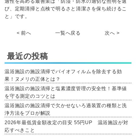
適性を高める最善策は「防湿・防水の適切な照明を選
び、定期清掃と点検で明るさと清潔さを保ち続けるこ
と」です。
< 前へ
一覧へ戻る
次へ >
最近の投稿
温浴施設の施設清掃でバイオフィルムを除去する効
果！ヌメリの正体とは？
温浴施設の施設清掃と塩素濃度管理の安全性！基準値
を守る測定のコツとは
温浴施設の施設清掃で欠かせないろ過装置の種類と洗
浄方法をプロが解説
2026年最低賃金額改定の目安 55円UP 温浴施設が対
応すべきこと