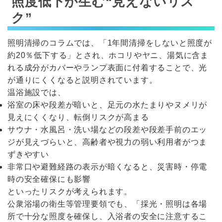
照度低下が生む“見えないリス
ク”
照明清掃のコラムでは、「1年間清掃をしないと照度が
約20％低下する」とされ、ホコリやヤニ、湯気に含ま
れる成分がカバーやランプ表面に付着することで、光
が通りにくくなると説明されています。
温浴施設では、
浴室の床や段差が暗いと、足元の水たまりやヌメリが
見えにくくなり、転倒リスクが高まる
サウナ・水風呂・洗い場などの段差や段差手前のエッ
ジが見えづらいと、高齢者や視力の弱い利用者がつま
ずきやすい
非常口や避難経路の表示が暗くなると、災害時・停電
時の安全確保にも影響
といったリスクが考えられます。
公衆浴場の衛生等管理要領でも、「採光・照明は各場
所で十分な照度を確保し、入浴者の安全に注意するこ