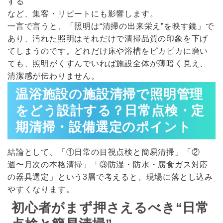
する
など、集客・リピートにも影響します。
一言で言うと、「照明は“清掃の出来栄え”を映す鏡」で
あり、汚れた照明はそれだけで清掃品質の印象を下げ
てしまうのです。どれだけ床や浴槽をピカピカに磨い
ても、照明がくすんでいれば施設全体が薄暗く見え、
清潔感が伝わりません。
温浴施設の施設清掃で照明管理
をどう設計する？日常点検・定
期清掃・設備選定のポイント
結論として、「①日常の目視点検と簡易清掃」「②
週〜月次の本格清掃」「③防湿・防水・腐食ガス対応
の器具選定」という3層で考えると、現場に落とし込み
やすくなります。
初心者がまず押さえるべき“日常