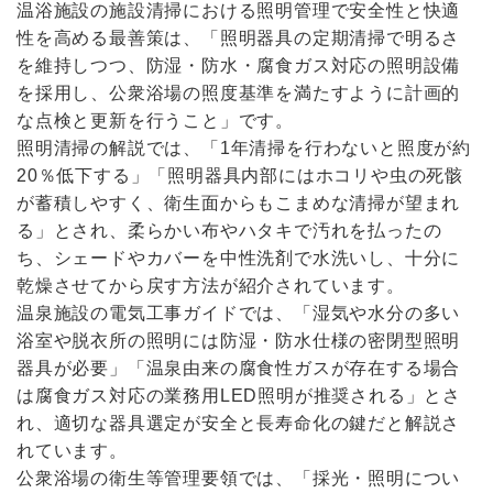
温浴施設の施設清掃における照明管理で安全性と快適
性を高める最善策は、「照明器具の定期清掃で明るさ
を維持しつつ、防湿・防水・腐食ガス対応の照明設備
を採用し、公衆浴場の照度基準を満たすように計画的
な点検と更新を行うこと」です。
照明清掃の解説では、「1年清掃を行わないと照度が約
20％低下する」「照明器具内部にはホコリや虫の死骸
が蓄積しやすく、衛生面からもこまめな清掃が望まれ
る」とされ、柔らかい布やハタキで汚れを払ったの
ち、シェードやカバーを中性洗剤で水洗いし、十分に
乾燥させてから戻す方法が紹介されています。
温泉施設の電気工事ガイドでは、「湿気や水分の多い
浴室や脱衣所の照明には防湿・防水仕様の密閉型照明
器具が必要」「温泉由来の腐食性ガスが存在する場合
は腐食ガス対応の業務用LED照明が推奨される」とさ
れ、適切な器具選定が安全と長寿命化の鍵だと解説さ
れています。
公衆浴場の衛生等管理要領では、「採光・照明につい