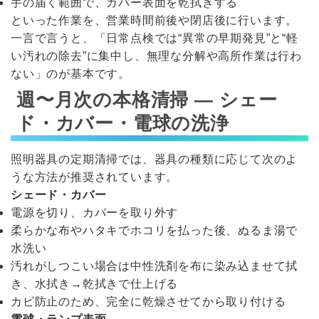
手の届く範囲で、カバー表面を乾拭きする
といった作業を、営業時間前後や閉店後に行います。
一言で言うと、「日常点検では“異常の早期発見”と“軽
い汚れの除去”に集中し、無理な分解や高所作業は行わ
ない」のが基本です。
週〜月次の本格清掃 ― シェー
ド・カバー・電球の洗浄
照明器具の定期清掃では、器具の種類に応じて次のよ
うな方法が推奨されています。
シェード・カバー
電源を切り、カバーを取り外す
柔らかな布やハタキでホコリを払った後、ぬるま湯で
水洗い
汚れがしつこい場合は中性洗剤を布に染み込ませて拭
き、水拭き→乾拭きで仕上げる
カビ防止のため、完全に乾燥させてから取り付ける