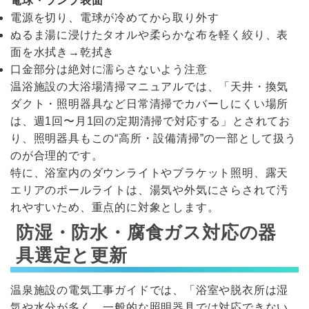
電球・ランプ表面
電源を切り、電球が冷めてから取り外す
ぬるま湯に浸けたタオルや柔らかな布を軽く絞り、表
面を水拭き→乾拭き
口金部分は絶対に濡らさないよう注意
温浴施設の大浴場清掃マニュアルでは、「天井・換気
ダクト・照明器具など日常清掃でカバーしにくい場所
は、週1回〜月1回の定期清掃で対応する」とされてお
り、照明器具もこの“高所・設備清掃”の一部として扱う
のが合理的です。
特に、浴室内のダウンライトやブラケット照明、露天
エリアのポールライトは、湯気や外気にさらされて汚
れやすいため、重点的に対象とします。
防湿・防水・腐食ガス対応の器
具選定と更新
温泉施設の電気工事ガイドでは、「浴室や脱衣所は湿
気や水分が多く、一般的な照明器具では対応できない