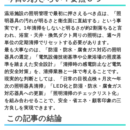
温浴施設の照明管理で最初に押さえるべき点は、「照
明器具の汚れが明るさと衛生面に直結する」という事
実です。1年清掃をしないと明るさが約2割落ちると言
われ、浴室・天井・換気ダクト周りの照明は、週〜月
単位の定期清掃でリセットする必要があります。
最も大事なのは、「防湿・防水・腐食ガス対応の照明
器具の選定」「電気設備技術基準や公衆浴場の照度基
準を踏まえた安全設計」「清掃時の感電防止など電気
的安全対策」を、清掃業務と一体で考えることです。
現実的な判断としては、「日常の目視点検＋月次〜年
次の照明器具清掃」「LED化と防湿・防水・腐食ガス
対応器具への更新」「照明清掃のチェックリスト化」
を組み合わせることで、安全・省エネ・顧客印象の三
方良しを実現できます。
この記事の結論