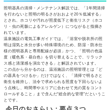
照明器具の清掃・メンテナンス解説では、「1年間清掃
を行わないと照明の明るさがおおよそ20％低減する」
とされ、ホコリや汚れが照度低下と衛生リスク（ホコ
リ・虫の死骸によるアレルゲン）につながると指摘さ
れています。
温泉施設の電気工事ガイドでは、「浴室や脱衣所の照
明は湿気と水分が多い特殊環境のため、防湿・防水仕
様の照明器具と専用配線が必須」かつ、「照明の色温
度（暖色系・昼白色）を切り替えることで、リラック
ス感と清潔感を演出できる」と解説されています。
この点から分かるのは、温浴施設の照明管理とは「ど
の器具をつけるか」だけではなく、「清掃で明るさと
衛生を維持し、法令で求められる照度を下回らないよ
う点検し、時間帯やエリアに合わせて光の質をコント
ロールすること」まで含んだ“総合的な管理”だというこ
とです。
今日のおさらい：要点３つ