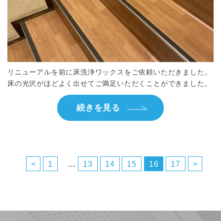
リニューアルを前に床洗浄ワックスをご依頼いただきました。
床の光沢がほどよく出せてご満足いただくことができました。
続きを見る
投
稿
<
1
…
13
14
15
16
17
>
の
ペ
ー