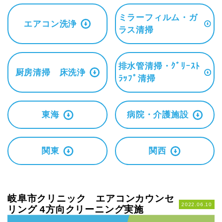
ミラーフィルム・ガ
エアコン洗浄
ラス清掃
排水管清掃・ｸﾞﾘｰｽﾄ
厨房清掃 床洗浄
ﾗｯﾌﾟ清掃
東海
病院・介護施設
関東
関西
岐阜市クリニック エアコンカウンセ
2022.06.10
リング 4方向クリーニング実施