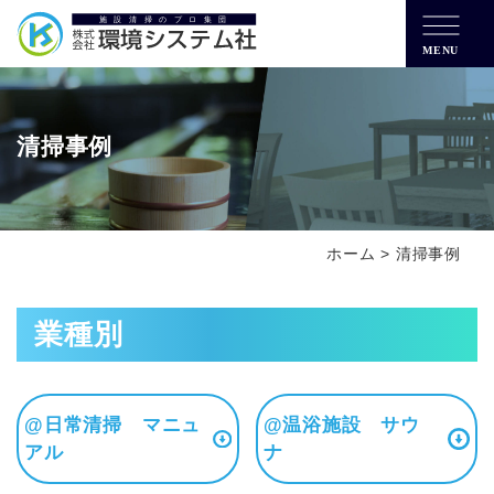
MENU
清掃事例
ホーム
>
清掃事例
業種別
@日常清掃 マニュ
@温浴施設 サウ
アル
ナ