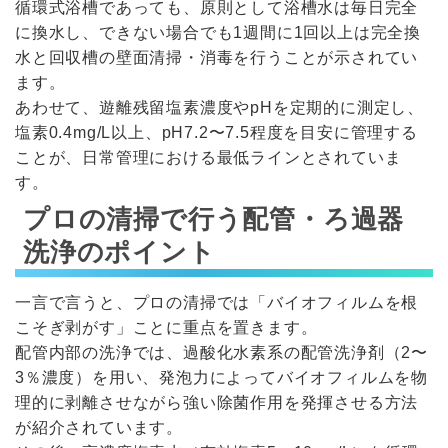
循環式浴槽であっても、原則として浴槽水は毎日完全
に換水し、できない場合でも1週間に1回以上は完全換
水と回収槽の壁面清掃・消毒を行うことが示されてい
ます。
あわせて、遊離残留塩素濃度やpHを定期的に測定し、
塩素0.4mg/L以上、pH7.2〜7.5程度を目安に管理する
ことが、日常管理における最低ラインとされていま
す。
プロの清掃で行う配管・ろ過器
洗浄のポイント
一言で言うと、プロの清掃では「バイオフィルムを根
こそぎ剥がす」ことに重点を置きます。
配管内部の洗浄では、過酸化水素系の配管洗浄剤（2〜
3％濃度）を用い、発泡力によってバイオフィルムを物
理的に剥離させながら強い除菌作用を発揮させる方法
が紹介されています。