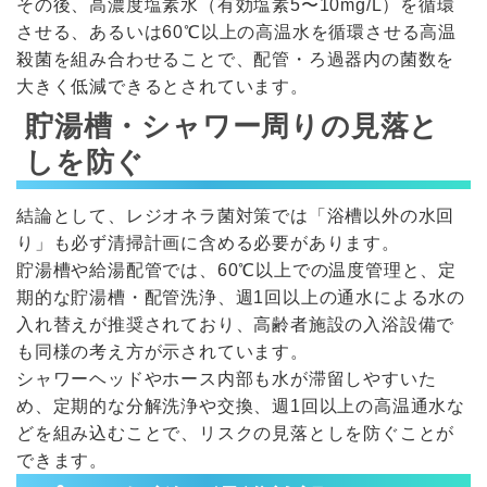
その後、高濃度塩素水（有効塩素5〜10mg/L）を循環
させる、あるいは60℃以上の高温水を循環させる高温
殺菌を組み合わせることで、配管・ろ過器内の菌数を
大きく低減できるとされています。
貯湯槽・シャワー周りの見落と
しを防ぐ
結論として、レジオネラ菌対策では「浴槽以外の水回
り」も必ず清掃計画に含める必要があります。
貯湯槽や給湯配管では、60℃以上での温度管理と、定
期的な貯湯槽・配管洗浄、週1回以上の通水による水の
入れ替えが推奨されており、高齢者施設の入浴設備で
も同様の考え方が示されています。
シャワーヘッドやホース内部も水が滞留しやすいた
め、定期的な分解洗浄や交換、週1回以上の高温通水な
どを組み込むことで、リスクの見落としを防ぐことが
できます。