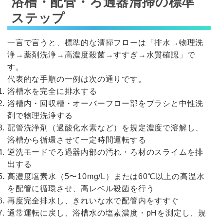
浴槽・配管・ろ過器清掃の標準
ステップ
一言で言うと、標準的な清掃フローは「排水→物理洗
浄→薬剤洗浄→高濃度殺菌→すすぎ→水質確認」で
す。
代表的な手順の一例は次の通りです。
浴槽水を完全に排水する
浴槽内・回収槽・オーバーフロー部をブラシと中性洗
剤で物理洗浄する
配管洗浄剤（過酸化水素など）を規定濃度で溶解し、
浴槽から循環させて一定時間運転する
逆洗モードでろ過器内部の汚れ・ろ材のスライムを排
出する
高濃度塩素水（5〜10mg/L）または60℃以上の高温水
を配管に循環させ、高レベル殺菌を行う
再度完全排水し、きれいな水で配管内をすすぐ
通常運転に戻し、浴槽水の塩素濃度・pHを測定し、規