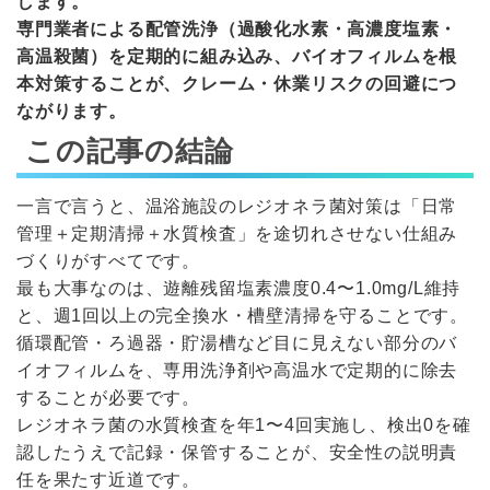
します。
専門業者による配管洗浄（過酸化水素・高濃度塩素・
高温殺菌）を定期的に組み込み、バイオフィルムを根
本対策することが、クレーム・休業リスクの回避につ
ながります。
この記事の結論
一言で言うと、温浴施設のレジオネラ菌対策は「日常
管理＋定期清掃＋水質検査」を途切れさせない仕組み
づくりがすべてです。
最も大事なのは、遊離残留塩素濃度0.4〜1.0mg/L維持
と、週1回以上の完全換水・槽壁清掃を守ることです。
循環配管・ろ過器・貯湯槽など目に見えない部分のバ
イオフィルムを、専用洗浄剤や高温水で定期的に除去
することが必要です。
レジオネラ菌の水質検査を年1〜4回実施し、検出0を確
認したうえで記録・保管することが、安全性の説明責
任を果たす近道です。