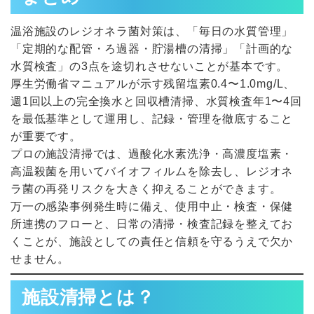
温浴施設のレジオネラ菌対策は、「毎日の水質管理」
「定期的な配管・ろ過器・貯湯槽の清掃」「計画的な
水質検査」の3点を途切れさせないことが基本です。
厚生労働省マニュアルが示す残留塩素0.4〜1.0mg/L、
週1回以上の完全換水と回収槽清掃、水質検査年1〜4回
を最低基準として運用し、記録・管理を徹底すること
が重要です。
プロの施設清掃では、過酸化水素洗浄・高濃度塩素・
高温殺菌を用いてバイオフィルムを除去し、レジオネ
ラ菌の再発リスクを大きく抑えることができます。
万一の感染事例発生時に備え、使用中止・検査・保健
所連携のフローと、日常の清掃・検査記録を整えてお
くことが、施設としての責任と信頼を守るうえで欠か
せません。
施設清掃とは？