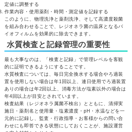
定値に調整する
作業内容・使用薬剤・時間・測定値を記録する
このように、物理洗浄と薬剤洗浄、そして高濃度殺菌
を組み合わせることで、レジオネラ菌の温床となるバ
イオフィルムを効果的に除去できます。
水質検査と記録管理の重要性
最も大事なのは、「検査と記録」で管理レベルを客観
的に証明できるようにすることです。
水質検査については、毎日完全換水する場合やろ過装
置を使用しない場合は年1回以上、連日使用でろ過装置
ありの場合は年2回以上、消毒方法が塩素以外の場合は
年4回以上が目安とされています。
検査結果（レジオネラ属菌不検出）とともに、清掃実
施日・薬剤名と使用量・塩素濃度・pH・水温などを一
元的に記録し、監査・行政指導・お客様からの問い合
わせにも即答できる状態にしておくことが、施設運営