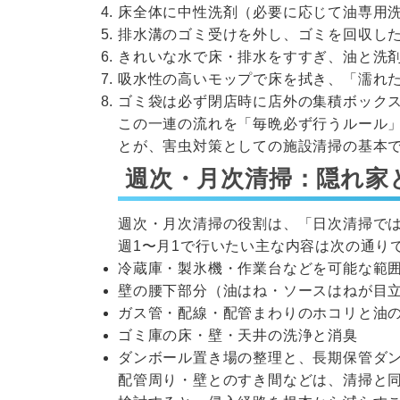
床全体に中性洗剤（必要に応じて油専用
排水溝のゴミ受けを外し、ゴミを回収し
きれいな水で床・排水をすすぎ、油と洗
吸水性の高いモップで床を拭き、「濡れ
ゴミ袋は必ず閉店時に店外の集積ボック
この一連の流れを「毎晩必ず行うルール
とが、害虫対策としての施設清掃の基本
週次・月次清掃：隠れ家
週次・月次清掃の役割は、「日次清掃で
週1〜月1で行いたい主な内容は次の通り
冷蔵庫・製氷機・作業台などを可能な範
壁の腰下部分（油はね・ソースはねが目
ガス管・配線・配管まわりのホコリと油
ゴミ庫の床・壁・天井の洗浄と消臭
ダンボール置き場の整理と、長期保管ダ
配管周り・壁とのすき間などは、清掃と