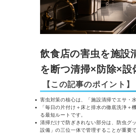
飲食店の害虫を施設
を断つ清掃×防除×設
【この記事のポイント】
害虫対策の核心は、「施設清掃でエサ・水
「毎日の片付け＋床と排水の徹底洗浄＋
る最短ルートです。
清掃だけで防ぎきれない部分は、防虫グッ
設備」の三位一体で管理することが重要