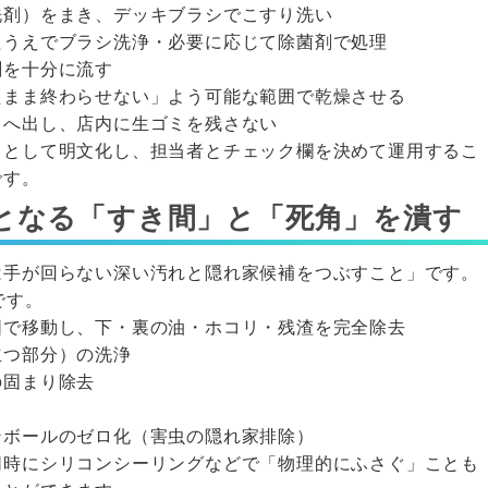
洗剤）をまき、デッキブラシでこすり洗い
たうえでブラシ洗浄・必要に応じて除菌剤で処理
剤を十分に流す
たまま終わらせない」よう可能な範囲で乾燥させる
スへ出し、店内に生ゴミを残さない
」として明文化し、担当者とチェック欄を決めて運用するこ
です。
となる「すき間」と「死角」を潰す
は手が回らない深い汚れと隠れ家候補をつぶすこと」です。
です。
囲で移動し、下・裏の油・ホコリ・残渣を完全除去
立つ部分）の洗浄
の固まり除去
ンボールのゼロ化（害虫の隠れ家排除）
同時にシリコンシーリングなどで「物理的にふさぐ」ことも