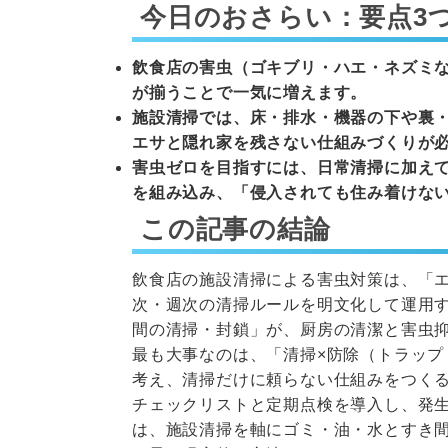
今日のおさらい：要点3
飲食店の害虫（ゴキブリ・ハエ・ネズミ
が揃うことで一気に増えます。
施設清掃では、床・排水・機器の下や裏
エサと隠れ家を残さない仕組みづくりが
害虫ゼロを目指すには、日常清掃に加え
を組み込み、「侵入されても住み着けな
この記事の結論
飲食店の施設清掃による害虫対策は、「
次・週次の清掃ルールを明文化して運用
間の清掃・封鎖」が、厨房の清潔と害虫
最も大事なのは、「清掃×防除（トラップ
考え、清掃だけに頼らない仕組みをつく
チェックリストと定期点検を導入し、発
は、施設清掃を軸にゴミ・油・水とすき