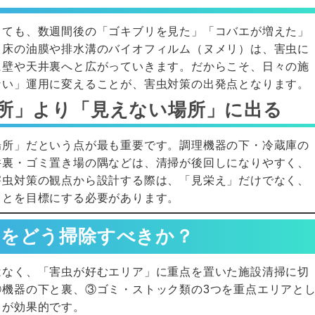
くても、数週間後の「ゴキブリを見た」「コバエが増えた」
。床の油膜や排水溝のバイオフィルム（ヌメリ）は、害虫に
に壁や天井裏へと広がっていきます。だからこそ、日々の施
ない」運用に変えることが、害虫対策の出発点となります。
所」より「見えない場所」に出る
場所」だという点が最も重要です。調理機器の下・冷蔵庫の
井裏・ゴミ置き場の隅などは、清掃が後回しになりやすく、
害虫対策の観点から設計する際は、「見栄え」だけでなく、
ことを目標にする必要があります。
こをどう掃除すべきか？
はなく、「害虫が好むエリア」に重点を置いた施設清掃に切
②機器の下と裏、③ゴミ・ストック類の3つを重点エリアと
とが効果的です。