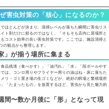
ぜ害虫対策の「核心」になるのか？
」でほとんどが決まり、清掃レベルが落ちた瞬間に害虫リス
ベイト剤だけに頼るのではなく、「そもそも店内に居場所と
最もコスト効率の良い害虫対策です。ここでは、施設清掃と
つの観点から整理します。
家」が揃う場所に集まる
「食品残渣（食べかす）」「油汚れ」「水」「段ボールやす
房では、コンロ周りやフライヤー周りの油はね・床に落ちた
ヌメリ・ゴミ置き場の生ゴミなどが、絶好の餌場と繁殖場所
の」「たまったもの」を放置するほど、害虫から見た魅力的
週間〜数か月後に「形」となって現