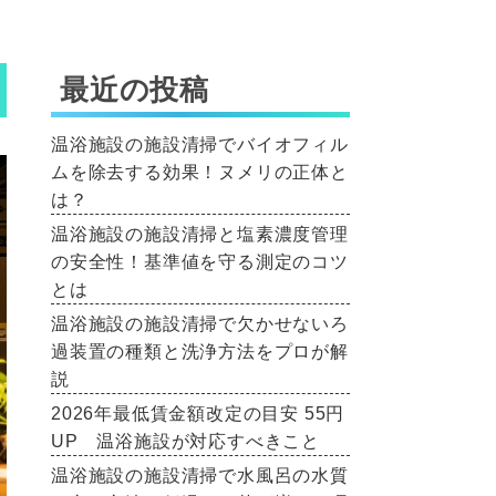
最近の投稿
温浴施設の施設清掃でバイオフィル
ムを除去する効果！ヌメリの正体と
は？
温浴施設の施設清掃と塩素濃度管理
の安全性！基準値を守る測定のコツ
とは
温浴施設の施設清掃で欠かせないろ
過装置の種類と洗浄方法をプロが解
説
2026年最低賃金額改定の目安 55円
UP 温浴施設が対応すべきこと
温浴施設の施設清掃で水風呂の水質