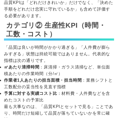
品質KPIは「どれだけきれいか」だけでなく、「決めた
手順をどれだけ忠実に守れているか」も含めて評価す
る必要があります。
カテゴリ② 生産性KPI（時間・
工数・コスト）
「品質は良いが時間がかかり過ぎる」「人件費が膨ら
みすぎる」状態は持続可能ではありません。代表的な
指標は次の通りです。
㎡あたり清掃時間
：床清掃・ガラス清掃など、単位面
積あたりの作業時間（分/㎡）
作業者1人あたりの担当面積・担当時間
：業務シフトと
工数配分の妥当性を見直す指標
予算に対する実績コスト比
：材料費・人件費などを含
めたコストの予算比
最も大事なのは、「品質KPIとセットで見る」ことであ
り、時間だけ短縮して品質が落ちていないかを常に確