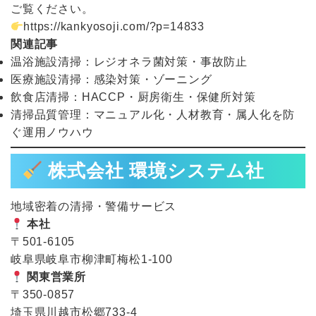
ご覧ください。
https://kankyosoji.com/?p=14833
関連記事
温浴施設清掃：レジオネラ菌対策・事故防止
医療施設清掃：感染対策・ゾーニング
飲食店清掃：HACCP・厨房衛生・保健所対策
清掃品質管理：マニュアル化・人材教育・属人化を防
ぐ運用ノウハウ
株式会社 環境システム社
地域密着の清掃・警備サービス
本社
〒501-6105
岐阜県岐阜市柳津町梅松1-100
関東営業所
〒350-0857
埼玉県川越市松郷733-4