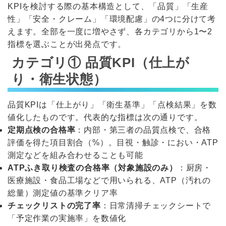
KPIを検討する際の基本構造として、「品質」「生産
性」「安全・クレーム」「環境配慮」の4つに分けて考
えます。全部を一度に増やさず、各カテゴリから1〜2
指標を選ぶことが出発点です。
カテゴリ① 品質KPI（仕上が
り・衛生状態）
品質KPIは「仕上がり」「衛生基準」「点検結果」を数
値化したものです。代表的な指標は次の通りです。
定期点検の合格率
：内部・第三者の品質点検で、合格
評価を得た項目割合（%）。目視・触診・におい・ATP
測定などを組み合わせることも可能
ATPふき取り検査の合格率（対象施設のみ）
：厨房・
医療施設・食品工場などで用いられる、ATP（汚れの
総量）測定値の基準クリア率
チェックリストの完了率
：日常清掃チェックシートで
「予定作業の実施率」を数値化