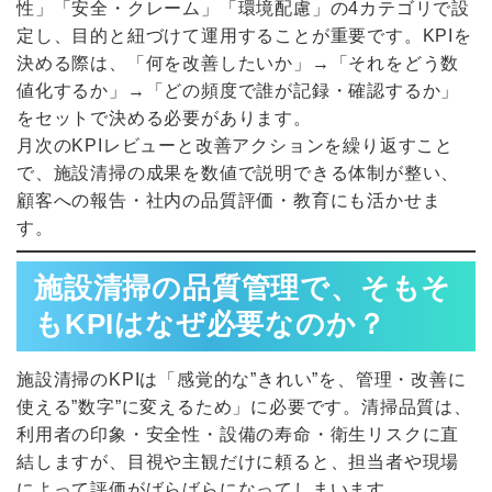
性」「安全・クレーム」「環境配慮」の4カテゴリで設
定し、目的と紐づけて運用することが重要です。KPIを
決める際は、「何を改善したいか」→「それをどう数
値化するか」→「どの頻度で誰が記録・確認するか」
をセットで決める必要があります。
月次のKPIレビューと改善アクションを繰り返すこと
で、施設清掃の成果を数値で説明できる体制が整い、
顧客への報告・社内の品質評価・教育にも活かせま
す。
施設清掃の品質管理で、そもそ
もKPIはなぜ必要なのか？
施設清掃のKPIは「感覚的な”きれい”を、管理・改善に
使える”数字”に変えるため」に必要です。清掃品質は、
利用者の印象・安全性・設備の寿命・衛生リスクに直
結しますが、目視や主観だけに頼ると、担当者や現場
によって評価がばらばらになってしまいます。