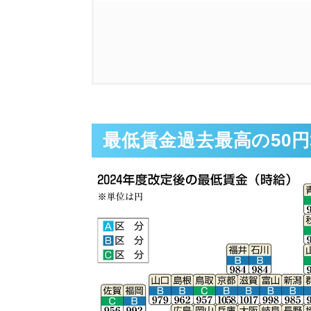
1.
最低賃金過去最高の50円増 
2.
温浴業界での面白い情報見つ
最低賃金過去最高の50円
3.
3月にオープンしたばかリの
4.
清掃マニュアルの作成工程を
5.
お役立ち情報