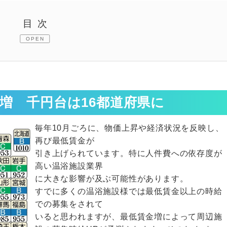
目次
OPEN
千円台は16都道府県に
けました
増 千円台は16都道府県に
『喜楽里別邸横浜青葉店』千明店長に聞きました
毎年10月ごろに、物価上昇や経済状況を反映し、
動画にしました
再び最低賃金が
引き上げられています。特に人件費への依存度が
高い温浴施設業界
に大きな影響が及ぶ可能性があります。
すでに多くの温浴施設様では最低賃金以上の時給
での募集をされて
いると思われますが、最低賃金増によって周辺施