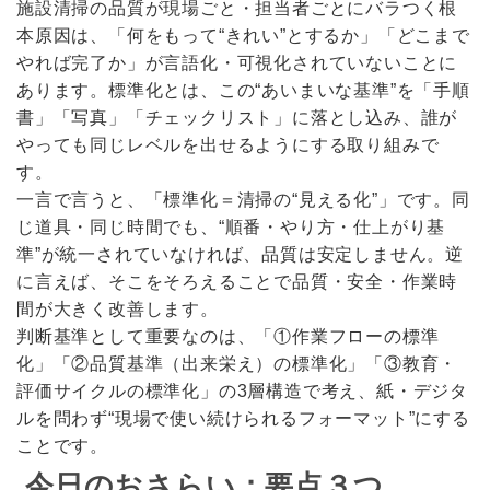
施設清掃の品質が現場ごと・担当者ごとにバラつく根
本原因は、「何をもって“きれい”とするか」「どこまで
やれば完了か」が言語化・可視化されていないことに
あります。標準化とは、この“あいまいな基準”を「手順
書」「写真」「チェックリスト」に落とし込み、誰が
やっても同じレベルを出せるようにする取り組みで
す。
一言で言うと、「標準化＝清掃の“見える化”」です。同
じ道具・同じ時間でも、“順番・やり方・仕上がり基
準”が統一されていなければ、品質は安定しません。逆
に言えば、そこをそろえることで品質・安全・作業時
間が大きく改善します。
判断基準として重要なのは、「①作業フローの標準
化」「②品質基準（出来栄え）の標準化」「③教育・
評価サイクルの標準化」の3層構造で考え、紙・デジタ
ルを問わず“現場で使い続けられるフォーマット”にする
ことです。
今日のおさらい：要点３つ