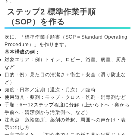
す。
ステップ2 標準作業手順
（SOP）を作る
次に、「標準作業手順書（SOP＝Standard Operating
Procedure）」を作ります。
基本構成の例：
対象エリア：例）トイレ、ロビー、浴室、病室、厨房
など
目的：例）見た目の清潔さ＋衛生＋安全（滑り防止な
ど）
頻度：日常／定期（週次・月次）／臨時
使用道具・薬剤：モップ・クロス・洗剤・消毒剤など
手順：6〜12ステップ程度に分解（上から下へ・奥から
手前へ・清潔側から汚染側へ、など）
注意点：危険箇所、薬剤の希釈、周囲への声かけ・表
示の出し方
一言で言うと、「初心者でもこの紙を見れば同じよう