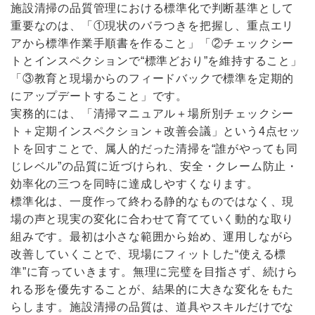
施設清掃の品質管理における標準化で判断基準として
重要なのは、「①現状のバラつきを把握し、重点エリ
アから標準作業手順書を作ること」「②チェックシー
トとインスペクションで“標準どおり”を維持すること」
「③教育と現場からのフィードバックで標準を定期的
にアップデートすること」です。
実務的には、「清掃マニュアル＋場所別チェックシー
ト＋定期インスペクション＋改善会議」という4点セッ
トを回すことで、属人的だった清掃を“誰がやっても同
じレベル”の品質に近づけられ、安全・クレーム防止・
効率化の三つを同時に達成しやすくなります。
標準化は、一度作って終わる静的なものではなく、現
場の声と現実の変化に合わせて育てていく動的な取り
組みです。最初は小さな範囲から始め、運用しながら
改善していくことで、現場にフィットした“使える標
準”に育っていきます。無理に完璧を目指さず、続けら
れる形を優先することが、結果的に大きな変化をもた
らします。施設清掃の品質は、道具やスキルだけでな