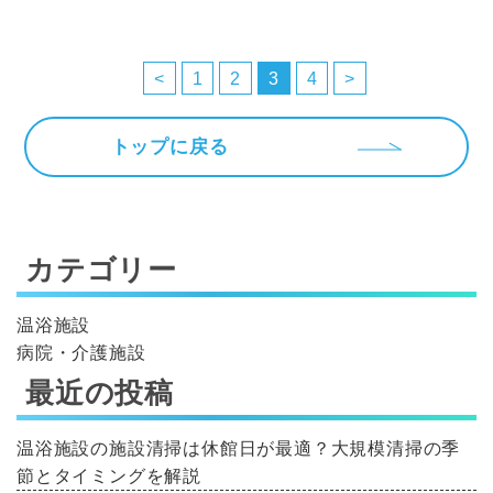
投
稿
<
1
2
3
4
>
の
ペ
トップに戻る
ー
ジ
送
カテゴリー
り
温浴施設
病院・介護施設
最近の投稿
温浴施設の施設清掃は休館日が最適？大規模清掃の季
節とタイミングを解説