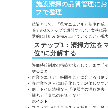
施設清掃の品質管理にお
プで整理
結論として、「①マニュアルと基準作成
映」の3ステップで設計すると、実務に
階的に仕組みを積み上げていくことが現
ステップ1：清掃方法を
位”に分解する
評価時給制度の構築方法として、まず「
やること
作業をエリア・時間帯ごとに分ける（例
各作業をさらに細分化して、評価しやす
例：トイレ清掃なら「便器内の汚れ除去
補充」「臭気の有無」など
ポイント
マニュアルは「テキスト＋写真」で、良い