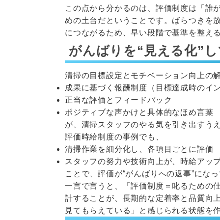
この点から分かるのは、評価制度は「誰
めの土台だということです。ばらつきを
につながるため、早い段階で基準を整え
がんばりを“見える化”
清掃の目標設定とモチベーション向上の
成果に基づく報酬制度（目標達成時のイ
正当な評価とフィードバック
ポジティブな声かけと具体的なほめ言葉
が、清掃スタッフのやる気を引き出すう
評価時給制度の事例でも、
清掃作業を細分化し、各項目ごとに評価
スタッフの努力や技術向上が、時給アッ
ことで、評価が“がんばりへの返事”にな
一言で言うと、「評価制度＝叱るための
計することが、長期的な定着率と品質向
見てもらえている」と感じられる状態を