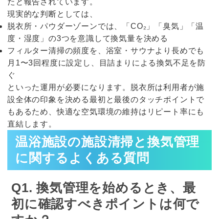
たと報告されています。
現実的な判断としては、
脱衣所・パウダーゾーンでは、「CO₂」「臭気」「温
度・湿度」の3つを意識して換気量を決める
フィルター清掃の頻度を、浴室・サウナより長めでも
月1〜3回程度に設定し、目詰まりによる換気不足を防
ぐ
といった運用が必要になります。脱衣所は利用者が施
設全体の印象を決める最初と最後のタッチポイントで
もあるため、快適な空気環境の維持はリピート率にも
直結します。
温浴施設の施設清掃と換気管理
に関するよくある質問
Q1. 換気管理を始めるとき、最
初に確認すべきポイントは何で