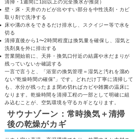
清掃・1週間に1回以上の完全換水が推奨）
壁・床・天井のカビが出やすい部分を中性洗剤・カビ
取り剤で洗浄する
床や溝の水をできるだけ排水し、スクイジー等で水を
切る
清掃直後から1〜2時間程度は換気量を確保し、湿気と
洗剤臭を外に排出する
営業開始前に、天井・換気口付近の結露や水だまりが
残っていないか確認する
一言で言うと、「浴室の換気管理＝湿気と汚れを溜め
ない“乾燥時間の確保”」です。どれだけ丁寧に清掃して
も、水分が残ったまま閉め切ればカビや雑菌の温床に
なります。乾燥時間を清掃工程の一部として明確に組
み込むことが、空気環境を守るカギとなります。
サウナゾーン：常時換気＋清掃
後の乾燥がカギ