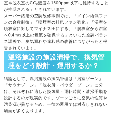
室や脱衣室のCO₂濃度を1500ppm以下に維持すること
が推奨される」とされています。
スーパー銭湯の空調改修事例では、「メイン給気ファ
ンの台数制御」「喫煙室の排気ファン強化」「浴室を
脱衣室に対してマイナス圧にする」「脱衣室から浴室
へ0.4m/s以上の気流を確保する」といった空調バラン
ス調整で、臭気漏れや違和感の改善につながったと報
告されています。
温浴施設の施設清掃で、換気管
理をどう設計・運用するか？
結論として、温浴施設の換気管理は「浴室ゾーン」
「サウナゾーン」「脱衣所・パウダーゾーン」に分
け、それぞれに適した換気量・運転時間・清掃手順を
設計するのが現実的です。ゾーンごとに空気の性質や
汚染源が異なるため、一律の運用では対応しきれない
場面が多くあります。