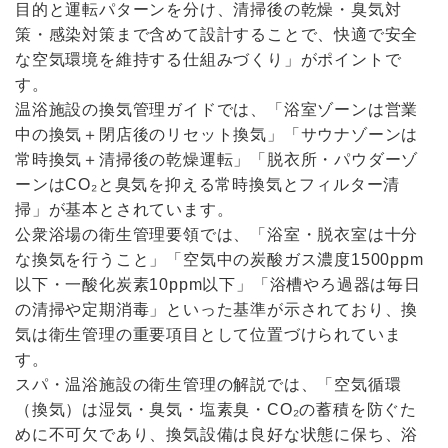
目的と運転パターンを分け、清掃後の乾燥・臭気対
策・感染対策まで含めて設計することで、快適で安全
な空気環境を維持する仕組みづくり」がポイントで
す。
温浴施設の換気管理ガイドでは、「浴室ゾーンは営業
中の換気＋閉店後のリセット換気」「サウナゾーンは
常時換気＋清掃後の乾燥運転」「脱衣所・パウダーゾ
ーンはCO₂と臭気を抑える常時換気とフィルター清
掃」が基本とされています。
公衆浴場の衛生管理要領では、「浴室・脱衣室は十分
な換気を行うこと」「空気中の炭酸ガス濃度1500ppm
以下・一酸化炭素10ppm以下」「浴槽やろ過器は毎日
の清掃や定期消毒」といった基準が示されており、換
気は衛生管理の重要項目として位置づけられていま
す。
スパ・温浴施設の衛生管理の解説では、「空気循環
（換気）は湿気・臭気・塩素臭・CO₂の蓄積を防ぐた
めに不可欠であり、換気設備は良好な状態に保ち、浴