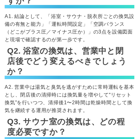
すか？
A1. 結論として、「浴室・サウナ・脱衣所ごとの換気設
備の有無と能力」「運転時間設定」「空調バランス
（どこがプラス圧／マイナス圧か）」の3点を設備図面
と現場で確認するのが第一歩です。
Q2. 浴室の換気は、営業中と閉
店後でどう変えるべきでしょう
か？
A2. 営業中は湯気と臭気を逃がすために常時運転を基本
とし、閉店後の清掃時には換気量を増やして“リセット
換気”を行いつつ、清掃後1〜2時間は乾燥時間として換
気を継続する運用が推奨されます。
Q3. サウナ室の換気は、どの程
度必要ですか？