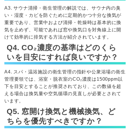
A3. サウナ清掃・衛生管理の解説では、サウナ内の臭
い・湿度・カビを防ぐために定期的かつ十分な換気が
重要であり、営業中および清掃・乾燥時は基本的に換
気を止めず、可能であれば窓や換気口を対角線上に開
けて効率的に排気する方法が紹介されています。
Q4. CO₂濃度の基準はどのくら
いを目安にすれば良いですか？
A4. スパ・温浴施設の衛生管理の指針や公衆浴場の衛生
管理要領では、浴室・脱衣室のCO₂濃度は1500ppm以
下を目安とすることが推奨されており、この数値を超
える場合は換気量や空気循環の見直しが必要とされて
います。
Q5. 窓開け換気と機械換気、ど
ちらを優先すべきですか？