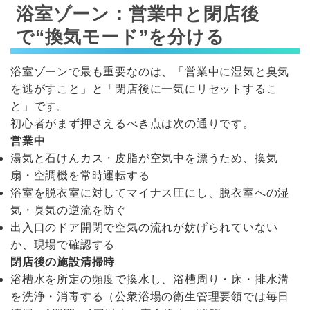
浴室ゾーン：営業中と閉店後
で“換気モード”を分ける
浴室ゾーンで最も重要なのは、「営業中に湿気と臭気
を逃がすこと」と「閉店後に一気にリセットするこ
と」です。
初心者がまず押さえるべき点は次の通りです。
営業中
湯気と石けんカス・皮脂が空気中を漂うため、換気
扇・空調機を常時運転する
浴室を脱衣室に対してマイナス圧にし、脱衣室への湿
気・臭気の逆流を防ぐ
出入口のドア開閉で空気の流れが妨げられていない
か、現場で確認する
閉店後の施設清掃時
浴槽水を所定の頻度で換水し、浴槽周り・床・排水溝
を洗浄・消毒する（公衆浴場の衛生管理要領では毎日