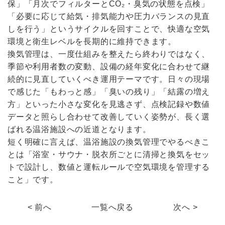
保」「月次でフィルターとCO₂・臭気の状態を点検」
「必要に応じて給気・排気能力や圧力バランスの見直
しを行う」というサイクルを回すことで、快適な空気
環境と衛生レベルを長期的に維持できます。
換気管理は、一度仕組みを整えたら終わりではなく、
季節や利用者数の変動、設備の経年変化に合わせて継
続的に見直していくべき運用テーマです。日々の現場
で感じた「もわっと感」「臭いの残り」「結露の増え
方」といった小さな変化を見逃さず、点検記録や数値
データと照らし合わせて改善していく姿勢が、長く選
ばれる温浴施設への近道となります。
短く明確に言えば、温浴施設の換気管理でやるべきこ
とは「浴室・サウナ・脱衣所ごとに清掃と換気をセッ
トで設計し、数値と運転ルールで空気環境を管理する
こと」です。
< 前へ
一覧へ戻る
次へ >