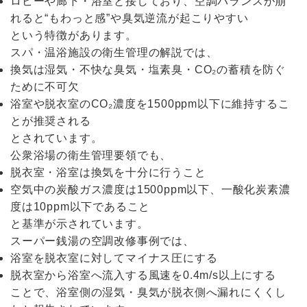
ロビーや廊下・浴室と接しており、空調バランスが崩
れると“もわっと感”や臭気逆流が起こりやすい
という特徴があります。
スパ・温浴施設の衛生管理の解説では、
換気は湿気・不快な臭気・塩素臭・CO₂の蓄積を防ぐ
ために不可欠
浴室や脱衣室のCO₂濃度を1500ppm以下に維持するこ
とが推奨される
とされています。
公衆浴場の衛生管理要領でも、
脱衣室・浴室は換気を十分に行うこと
空気中の炭酸ガス濃度は1500ppm以下、一酸化炭素濃
度は10ppm以下であること
と基準が示されています。
スーパー銭湯の空調改修事例では、
浴室を脱衣室に対してマイナス圧にする
脱衣室から浴室へ流入する風速を0.4m/s以上にする
ことで、浴室側の湿気・臭気が脱衣側へ漏れにくくし