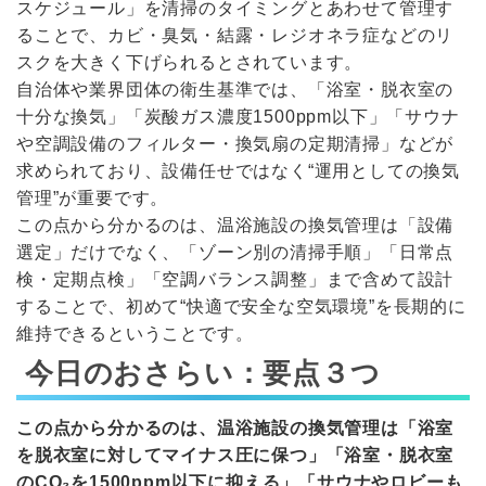
スケジュール」を清掃のタイミングとあわせて管理す
ることで、カビ・臭気・結露・レジオネラ症などのリ
スクを大きく下げられるとされています。
自治体や業界団体の衛生基準では、「浴室・脱衣室の
十分な換気」「炭酸ガス濃度1500ppm以下」「サウナ
や空調設備のフィルター・換気扇の定期清掃」などが
求められており、設備任せではなく“運用としての換気
管理”が重要です。
この点から分かるのは、温浴施設の換気管理は「設備
選定」だけでなく、「ゾーン別の清掃手順」「日常点
検・定期点検」「空調バランス調整」まで含めて設計
することで、初めて“快適で安全な空気環境”を長期的に
維持できるということです。
今日のおさらい：要点３つ
この点から分かるのは、温浴施設の換気管理は「浴室
を脱衣室に対してマイナス圧に保つ」「浴室・脱衣室
のCO₂を1500ppm以下に抑える」「サウナやロビーも