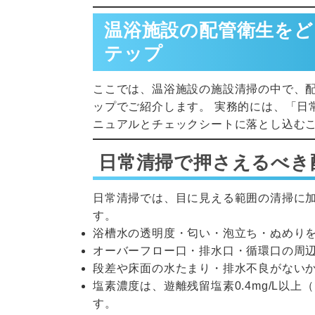
温浴施設の配管衛生をど
テップ
ここでは、温浴施設の施設清掃の中で、
ップでご紹介します。 実務的には、「日
ニュアルとチェックシートに落とし込む
日常清掃で押さえるべき
日常清掃では、目に見える範囲の清掃に
す。
浴槽水の透明度・匂い・泡立ち・ぬめり
オーバーフロー口・排水口・循環口の周
段差や床面の水たまり・排水不良がない
塩素濃度は、遊離残留塩素0.4mg/L以上
す。