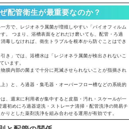
ぜ配管衛生が最重要なのか？
い一方で、レジオネラ属菌が増殖しやすい「バイオフィルム
す。 つまり、浴槽表面をどれだけ磨いても、配管・ろ過
・消毒しなければ、衛生トラブルを根本から防ぐことはでき
手引き」では、浴槽水は「レジオネラ属菌が検出されないこ
れています。
生物膜内部の菌まで十分に死滅させられないことが指摘され
以上）と、ろ過器・集毛器・オーバーフロー槽などの系統的
では、週末に利用者が集中すると皮脂・汚れ・スケールが一
翌週初めにろ過器逆洗・ストレーナ清掃・配管洗浄の簡易チ
っかりとした薬剤洗浄を組み合わせる運用が有効です。
則と配管の関係