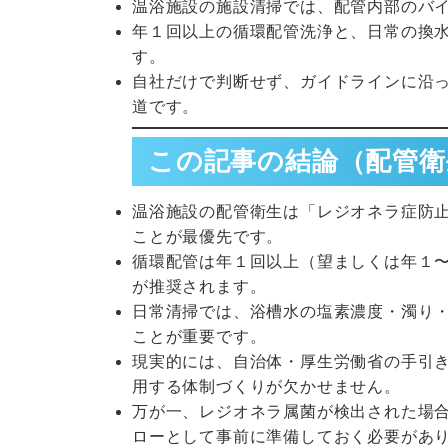
温浴施設の施設清掃では、配管内部のバ
年１回以上の循環配管洗浄と、日常の換
す。
自社だけで判断せず、ガイドラインに沿
道です。
この記事の結論（配管衛
温浴施設の配管衛生は「レジオネラ症防
ことが最優先です。
循環配管は年１回以上（望ましくは年１
が推奨されます。
日常清掃では、浴槽水の塩素濃度・濁り
ことが重要です。
現実的には、自治体・厚生労働省の手引
用する体制づくりが欠かせません。
万が一、レジオネラ属菌が検出された場
ローとして事前に準備しておく必要があ