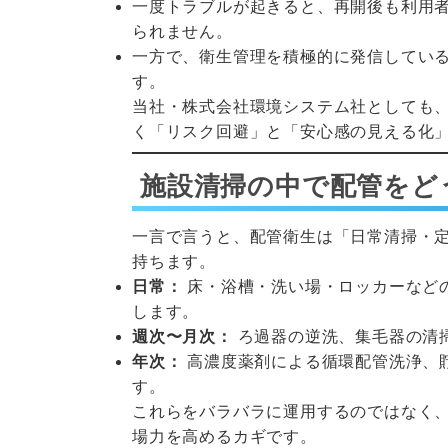
一度トラブルが起きると、再開後も利用
られません。
一方で、衛生管理を積極的に発信してい
す。
当社・株式会社環境システム社としても
く「リスク回避」と「安心感の見える化
施設清掃の中で配管をど
一言で言うと、配管衛生は「日常清掃・
持ちます。
日常：
床・浴槽・洗い場・ロッカーなど
します。
週次〜月次：
ろ過器の逆洗、集毛器の清
年次：
高濃度薬剤による循環配管洗浄、
す。
これらをバラバラに運用するのではなく
場力を高めるカギです。