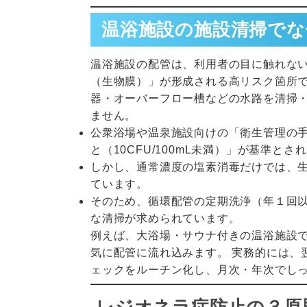
温浴施設の施設清掃でな
温浴施設の配管は、利用者の目に触れな
（生物膜）」が形成される高リスク箇所で
器・オーバーフロー槽などの水路を清掃
ません。
公衆浴場や温泉施設向けの「衛生管理の
と（10CFU/100mL未満）」が基準とさ
しかし、通常濃度の塩素消毒だけでは、
ています。
そのため、循環配管の定期洗浄（年１回
な清掃が求められています。
例えば、大浴場・サウナ付きの温浴施設
気に配管に流れ込みます。 実務的には、
ェックをルーチン化し、月次・年次でし
レジオネラ症防止の３原